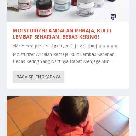
MOISTURIZER ANDALAN REMAJA, KULIT
LEMBAP SEHARIAN, BEBAS KERING!
oleh
mimin1 penulis
|
Agu 10, 2026
|
Hot
|
0
|
Moisturizer Andalan Remaja: Kulit Lembap Seharian,
Bebas Kering Yang Nantinya Dapat Menjaga Skin...
BACA SELENGKAPNYA