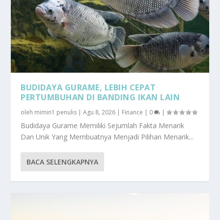
BUDIDAYA GURAME, LEBIH CEPAT
PERTUMBUHAN DI BANDING IKAN LAIN
oleh
mimin1 penulis
|
Agu 8, 2026
|
Finance
|
0
|
Budidaya Gurame Memiliki Sejumlah Fakta Menarik
Dan Unik Yang Membuatnya Menjadi Pilihan Menarik...
BACA SELENGKAPNYA