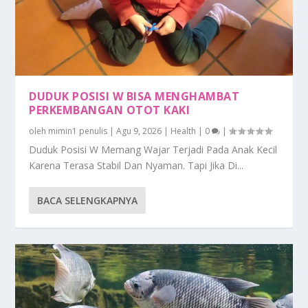
DUDUK POSISI W BISA MENGHAMBAT
PERKEMBANGAN OTOT KAKI
oleh
mimin1 penulis
|
Agu 9, 2026
|
Health
|
0
|
Duduk Posisi W Memang Wajar Terjadi Pada Anak Kecil
Karena Terasa Stabil Dan Nyaman. Tapi Jika Di...
BACA SELENGKAPNYA