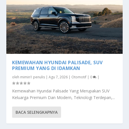
KEMEWAHAN HYUNDAI PALISADE, SUV
PREMIUM YANG DI IDAMKAN
oleh
mimin1 penulis
|
Agu 7, 2026
|
Otomotif
|
0
|
Kemewahan Hyundai Palisade Yang Merupakan SUV
Keluarga Premium Dan Modern, Teknologi Terdepan,...
BACA SELENGKAPNYA