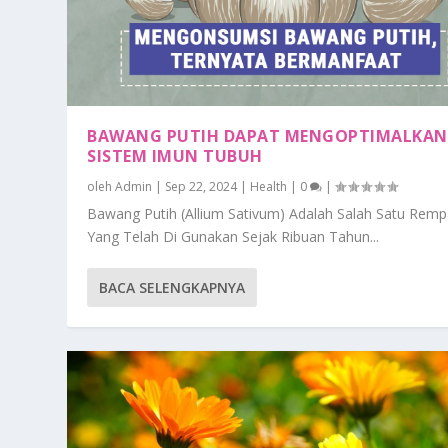
BAWANG PUTIH DAPAT MENGOPTIMALKAN
SISTEM IMUN TUBUH
oleh
Admin
|
Sep 22, 2024
|
Health
|
0
|
Bawang Putih (Allium Sativum) Adalah Salah Satu Rem
Yang Telah Di Gunakan Sejak Ribuan Tahun...
BACA SELENGKAPNYA