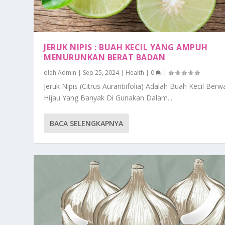
JERUK NIPIS : BUAH KECIL YANG AMPUH
MENURUNKAN BERAT BADAN
oleh
Admin
|
Sep 25, 2024
|
Health
|
0
|
Jeruk Nipis (Citrus Aurantiifolia) Adalah Buah Kecil Berw
Hijau Yang Banyak Di Gunakan Dalam...
BACA SELENGKAPNYA