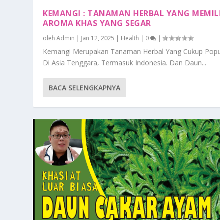
KEMANGI : TANAMAN HERBAL YANG MEMILI
AROMA KHAS YANG SEGAR
oleh
Admin
|
Jan 12, 2025
|
Health
|
0
|
Kemangi Merupakan Tanaman Herbal Yang Cukup Popu
Di Asia Tenggara, Termasuk Indonesia. Dan Daun...
BACA SELENGKAPNYA