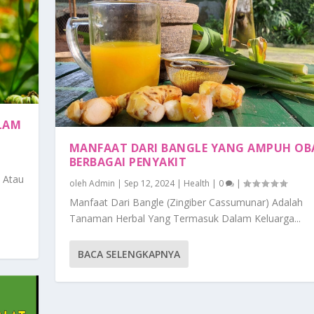
LAM
MANFAAT DARI BANGLE YANG AMPUH OB
BERBAGAI PENYAKIT
 Atau
oleh
Admin
|
Sep 12, 2024
|
Health
|
0
|
Manfaat Dari Bangle (Zingiber Cassumunar) Adalah
Tanaman Herbal Yang Termasuk Dalam Keluarga...
BACA SELENGKAPNYA