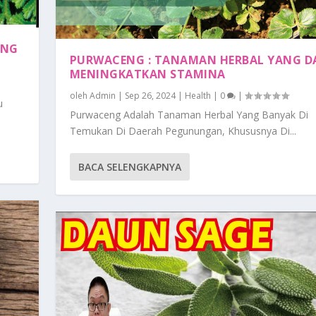
ANG
PURWACENG : TANAMAN HERBAL YANG D
MENINGKATKAN STAMINA
oleh
Admin
|
Sep 26, 2024
|
Health
|
0
|
u
Purwaceng Adalah Tanaman Herbal Yang Banyak Di
Temukan Di Daerah Pegunungan, Khususnya Di...
BACA SELENGKAPNYA