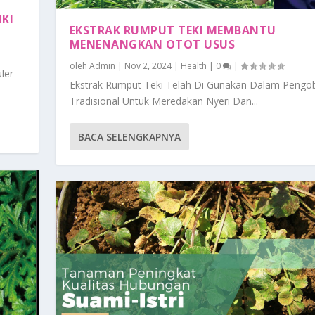
KI
EKSTRAK RUMPUT TEKI MEMBANTU
MENENANGKAN OTOT USUS
oleh
Admin
|
Nov 2, 2024
|
Health
|
0
|
ler
Ekstrak Rumput Teki Telah Di Gunakan Dalam Pengo
Tradisional Untuk Meredakan Nyeri Dan...
BACA SELENGKAPNYA