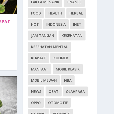
FAKTA MENARIK
FINANCE
FOOD
HEALTH
HERBAL
APAT
HOT
INDONESIA
INET
JAM TANGAN
KESEHATAN
KESEHATAN MENTAL
KHASIAT
KULINER
MANFAAT
MOBIL KLASIK
MOBIL MEWAH
NBA
NEWS
OBAT
OLAHRAGA
OPPO
OTOMOTIF
PADANG
PENYAKIT