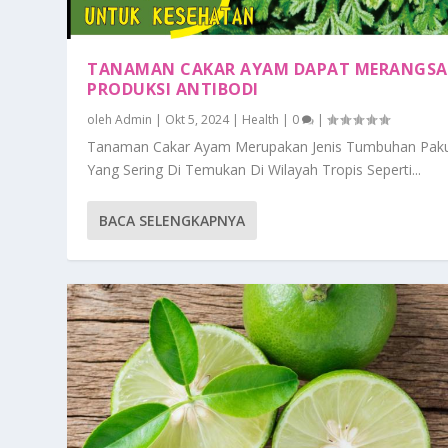
TANAMAN CAKAR AYAM DAPAT MERANGS
PRODUKSI ANTIBODI
oleh
Admin
|
Okt 5, 2024
|
Health
|
0
|
Tanaman Cakar Ayam Merupakan Jenis Tumbuhan Pak
Yang Sering Di Temukan Di Wilayah Tropis Seperti...
BACA SELENGKAPNYA