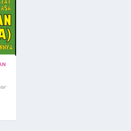
AN
ida”