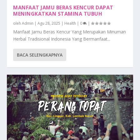
MANFAAT JAMU BERAS KENCUR DAPAT
MENINGKATKAN STAMINA TUBUH
oleh
Admin
|
Agu 28, 2025
|
Health
|
0
|
Manfaat Jamu Beras Kencur Yang Merupakan Minuman
Herbal Tradisional Indonesia Yang Bermanfaat...
BACA SELENGKAPNYA