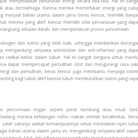
pat menyebabkan penurunan energi secara tiba-tiba. Hal ini sanga
 fisik atau berolahraga. Karena mereka memerlukan energi yang cuku
ng menjadi bahan utama dalam jamu beras kencur, memiliki banya
k mereka yang aktif. Kencur memiliki sifat pemanasan yang dapa
angsang sirkulasi darah, dan memperlancar proses pencernaan.
ksigen dan nutrisi yang lebih baik, sehingga memberikan doronga
 juga mengandung senyawa antioksidan dan anti-inflamasi yang dapa
radikal bebas dalam tubuh. Hal ini sangat berguna untuk merek
Karena dapat mempercepat pemulihan otot dan mengurangi rasa saki
 energi dan pemulihan, beras kencur juga membantu menjaga siste
enting bagi tubuh aktif karena tubuh membutuhkan nutrisi yang cepa
 pencernaan ringan seperti perut kembung atau mual. Sert
adang merasa kehilangan nafsu makan setelah beraktivitas. Bera
n, salah satunya adalah kemampuannya untuk meredakan nyeri tubu
agai bahan utama dalam jamu ini, mengandung senyawa aktif sepert
dan analgesik. Sifat anti-inflamasi ini membantu mengurangi peradanga