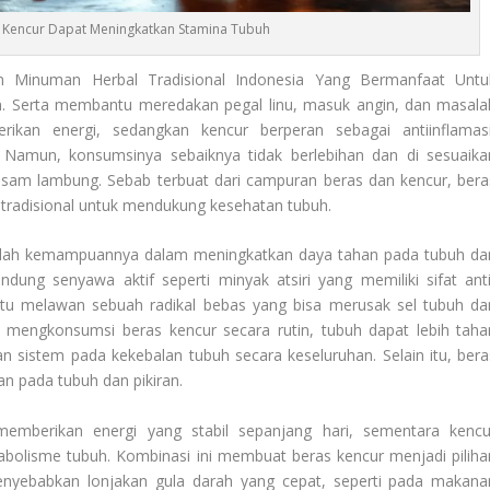
 Kencur Dapat Meningkatkan Stamina Tubuh
Minuman Herbal Tradisional Indonesia Yang Bermanfaat Untu
n. Serta membantu meredakan pegal linu, masuk angin, dan masala
kan energi, sedangkan kencur berperan sebagai antiinflamasi
 Namun, konsumsinya sebaiknya tidak berlebihan dan di sesuaika
 asam lambung. Sebab terbuat dari campuran beras dan kencur, bera
tradisional untuk mendukung kesehatan tubuh.
ah kemampuannya dalam meningkatkan daya tahan pada tubuh da
ung senyawa aktif seperti minyak atsiri yang memiliki sifat anti
ntu melawan sebuah radikal bebas yang bisa merusak sel tubuh da
 mengkonsumsi beras kencur secara rutin, tubuh dapat lebih taha
an sistem pada kekebalan tubuh secara keseluruhan. Selain itu, bera
n pada tubuh dan pikiran.
emberikan energi yang stabil sepanjang hari, sementara kencu
olisme tubuh. Kombinasi ini membuat beras kencur menjadi piliha
enyebabkan lonjakan gula darah yang cepat, seperti pada makana