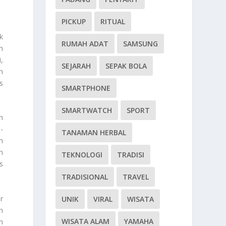
PICKUP
RITUAL
k
RUMAH ADAT
SAMSUNG
h
,
SEJARAH
SEPAK BOLA
n
s
SMARTPHONE
SMARTWATCH
SPORT
n
-
TANAMAN HERBAL
n
n
TEKNOLOGI
TRADISI
s
TRADISIONAL
TRAVEL
r
UNIK
VIRAL
WISATA
n
WISATA ALAM
YAMAHA
n