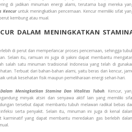
sering di jadikan minuman energi alami, terutama bagi mereka yan
s Kencur
untuk meningkatkan pencernaan. Kencur memiliki sifat yan
perut kembung atau mual.
NCUR
DALAM MENINGKATKAN STAMIN
rlebih di perut dan memperlancar proses pencernaan, sehingga tubu
an. Selain itu, ramuan ini juga di yakini dapat membantu mengatas
h salah satu minuman tradisional Indonesia yang telah di gunaka
hatan. Terbuat dari bahan-bahan alami, yaitu beras dan kencur, jam
baik untuk kesehatan fisik maupun pemeliharaan energi sehari-hari.
Dalam Meningkatkan Stamina Dan Vitalitas Tubuh
. Kencur, yan
ndung minyak atsiri dan senyawa aktif lain yang memiliki sifa
 Kandungan tersebut dapat membantu tubuh melawan radikal bebas da
eksi serta penyakit. Selain itu, minuman ini juga di kenal dala
fat karminatif yang dapat membantu meredakan gas berlebih dala
mual.