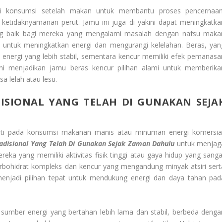
 di konsumsi setelah makan untuk membantu proses pencernaan
etidaknyamanan perut. Jamu ini juga di yakini dapat meningkatka
ng baik bagi mereka yang mengalami masalah dengan nafsu maka
untuk meningkatkan energi dan mengurangi kelelahan. Beras, yan
nergi yang lebih stabil, sementara kencur memiliki efek pemanasa
i menjadikan jamu beras kencur pilihan alami untuk memberika
a lelah atau lesu.
SIONAL YANG TELAH DI GUNAKAN SEJA
ti pada konsumsi makanan manis atau minuman energi komersial
adisional Yang Telah Di Gunakan Sejak Zaman Dahulu
untuk menjag
ka yang memiliki aktivitas fisik tinggi atau gaya hidup yang sanga
arbohidrat kompleks dan kencur yang mengandung minyak atsiri sert
enjadi pilihan tepat untuk mendukung energi dan daya tahan pad
umber energi yang bertahan lebih lama dan stabil, berbeda denga