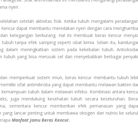
ama nyeri.
elelahan setelah aktivitas fisik. Ketika tubuh mengalami peradangan
an. Kencur dapat membantu meredakan nyeri dengan cara menghamba
 dan ketegangan berkurang. Hal ini membuat beras kencur menjad
i tubuh tanpa efek samping seperti obat kimia. Selain itu, kandunga
ing dalam meningkatkan sistem pada kekebalan tubuh. Antioksida
 tubuh yang bisa merusak sel dan menyebabkan berbagai penyaki
h dan memperkuat sistem imun, beras kencur membantu tubuh lebi
a memiliki sifat antimikroba yang dapat membantu melawan bakteri da
n kemampuan tubuh dalam melawan infeksi. Kombinasi antara kencu
eks, juga mendukung kesehatan tubuh secara keseluruhan. Bera
lama, sementara kencur memberikan efek pemanasan yang dapa
 yang lancar penting untuk membawa oksigen dan nutrisi ke seluru
berapa
Manfaat Jamu Beras Kencur.