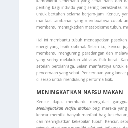
karbohidrat sederhana yang cepat habis dan da
penting bagi individu yang sering beraktivitas
untuk bertahan selama berjam-jam. Kencur, ya
manfaat tambahan yang membuatnya cocok untu
membantu meningkatkan metabolisme tubuh, mer
Hal ini membantu tubuh mendapatkan pasokan o
energi yang lebih optimal. Selain itu, kencur
membantu mengurangi peradangan dan melawan 
yang sering melakukan aktivitas fisik berat. 
setelah berolahraga. Selain manfaatnya untuk
pencernaan yang sehat. Pencernaan yang lancar p
di serap untuk mendukung performa fisik.
MENINGKATKAN NAFSU MAKAN
Kencur dapat membantu mengatasi gangguan
Meningkatkan Nafsu Makan
bagi mereka yang k
kencur memiliki banyak manfaat bagi kesehata
dan meningkatkan kekebalan tubuh. Kencur, seb
minyak atsiri yang memiliki sifat anti-inflamasi 