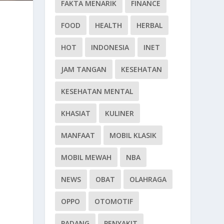
FAKTA MENARIK
FINANCE
FOOD
HEALTH
HERBAL
HOT
INDONESIA
INET
JAM TANGAN
KESEHATAN
KESEHATAN MENTAL
KHASIAT
KULINER
MANFAAT
MOBIL KLASIK
MOBIL MEWAH
NBA
NEWS
OBAT
OLAHRAGA
OPPO
OTOMOTIF
PADANG
PENYAKIT