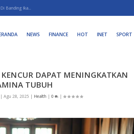
i Banding Ika...
ERANDA
NEWS
FINANCE
HOT
INET
SPORT
S KENCUR DAPAT MENINGKATKAN
AMINA TUBUH
|
Agu 28, 2025
|
Health
|
0
|