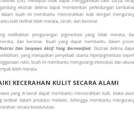
traviolet (UV). Meskipun tidak dapat menggantikan tabir surya, tetap
gandung ekstrak delima dapat memberikan perlindungan tambaha
 C dalam buah ini membantu mencerahkan kulit dengan mengurang
ntu kulit terlihat lebih merata, cerah, dan bersinar.
ng melibatkan pengurangan pigmentasi yang tidak merata, da
, merata, dan bersinar. Buah yang dapat membantu dalam prose
Nutrisi
Dan Senyawa Aktif Yang Bermanfaat
. Ekstrak delima dapa
rlebihan, yang merupakan penyebab utama hiperpigmentasi sepert
penggunaan rutin, buah ini membantu mengurangi intensitas dan ukura
ampak lebih merata.
KI KECERAHAN KULIT SECARA ALAMI
nyawa yang di kenal dapat membantu mencerahkan kulit. Maka asa
g terlibat dalam produksi melanin. Sehingga membantu mengurang
cerahan secara keseluruhan.