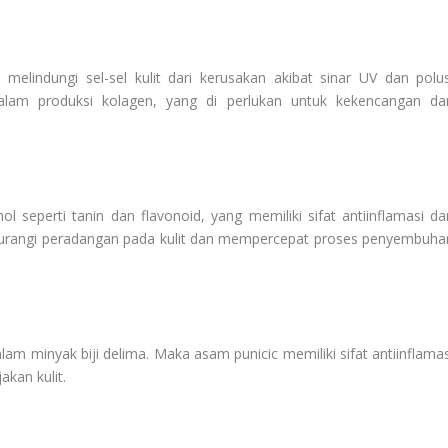
lindungi sel-sel kulit dari kerusakan akibat sinar UV dan polus
lam produksi kolagen, yang di perlukan untuk kekencangan da
nol seperti tanin dan flavonoid, yang memiliki sifat antiinflamasi da
gurangi peradangan pada kulit dan mempercepat proses penyembuha
 minyak biji delima. Maka asam punicic memiliki sifat antiinflamas
kan kulit.