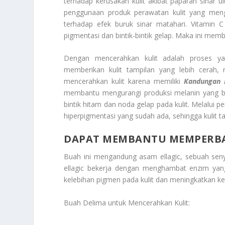
terhadap kerusakan kulit akibat paparan sinar ul
penggunaan produk perawatan kulit yang men
terhadap efek buruk sinar matahari. Vitamin
pigmentasi dan bintik-bintik gelap. Maka ini memba
Dengan mencerahkan kulit adalah proses ya
memberikan kulit tampilan yang lebih cerah
mencerahkan kulit karena memiliki
Kandungan 
membantu mengurangi produksi melanin yang be
bintik hitam dan noda gelap pada kulit. Melalui 
hiperpigmentasi yang sudah ada, sehingga kulit t
DAPAT MEMBANTU MEMPERBAI
Buah ini mengandung asam ellagic, sebuah se
ellagic bekerja dengan menghambat enzim yan
kelebihan pigmen pada kulit dan meningkatkan ke
Buah Delima untuk Mencerahkan Kulit: