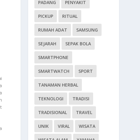
PADANG
PENYAKIT
PICKUP
RITUAL
RUMAH ADAT
SAMSUNG
SEJARAH
SEPAK BOLA
SMARTPHONE
SMARTWATCH
SPORT
i
TANAMAN HERBAL
a
a
TEKNOLOGI
TRADISI
h
t
TRADISIONAL
TRAVEL
UNIK
VIRAL
WISATA
a
WISATA ALAM
YAMAHA