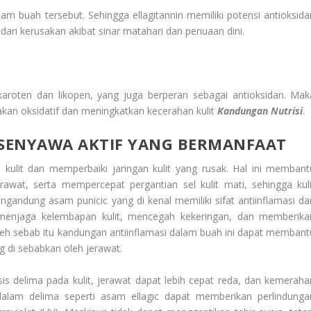
m buah tersebut. Sehingga ellagitannin memiliki potensi antioksida
dari kerusakan akibat sinar matahari dan penuaan dini.
aroten dan likopen, yang juga berperan sebagai antioksidan. Mak
akan oksidatif dan meningkatkan kecerahan kulit
Kandungan Nutrisi
.
SENYAWA AKTIF YANG BERMANFAAT
 kulit dan memperbaiki jaringan kulit yang rusak. Hal ini membant
wat, serta mempercepat pergantian sel kulit mati, sehingga kuli
gandung asam punicic yang di kenal memiliki sifat antiinflamasi da
menjaga kelembapan kulit, mencegah kekeringan, dan memberika
leh sebab itu kandungan antiinflamasi dalam buah ini dapat membant
 di sebabkan oleh jerawat.
s delima pada kulit, jerawat dapat lebih cepat reda, dan kemeraha
n dalam delima seperti asam ellagic dapat memberikan perlindunga