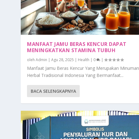
MANFAAT JAMU BERAS KENCUR DAPAT
MENINGKATKAN STAMINA TUBUH
oleh
Admin
|
Agu 28, 2025
|
Health
|
0
|
Manfaat Jamu Beras Kencur Yang Merupakan Minuma
Herbal Tradisional Indonesia Yang Bermanfaat...
BACA SELENGKAPNYA