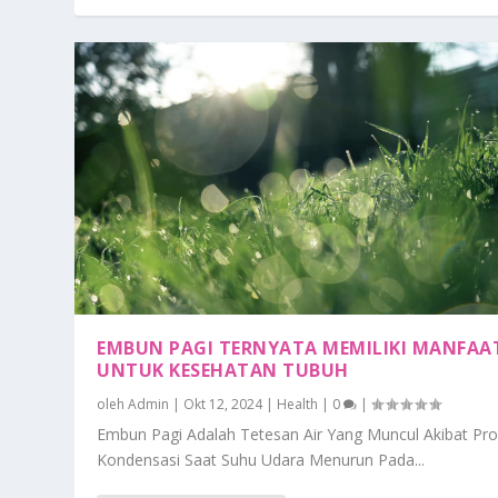
EMBUN PAGI TERNYATA MEMILIKI MANFAA
UNTUK KESEHATAN TUBUH
oleh
Admin
|
Okt 12, 2024
|
Health
|
0
|
Embun Pagi Adalah Tetesan Air Yang Muncul Akibat Pr
Kondensasi Saat Suhu Udara Menurun Pada...