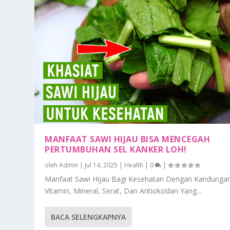
MANFAAT SAWI HIJAU BISA MENCEGAH
PERTUMBUHAN SEL KANKER LOH!
oleh
Admin
|
Jul 14, 2025
|
Health
|
0
|
Manfaat Sawi Hijau Bagi Kesehatan Dengan Kandunga
Vitamin, Mineral, Serat, Dan Antioksidan Yang...
BACA SELENGKAPNYA