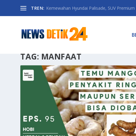
TREN:
Kemewahan Hyundai Palisade, SUV Premium 
B
TAG:
MANFAAT