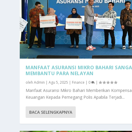
MANFAAT ASURANSI MIKRO BAHARI SANG
MEMBANTU PARA NELAYAN
oleh
Admin
|
Agu 5, 2025
|
Finance
|
0
|
Manfaat Asuransi Mikro Bahari Memberikan Kompensa
Keuangan Kepada Pemegang Polis Apabila Terjadi...
BACA SELENGKAPNYA