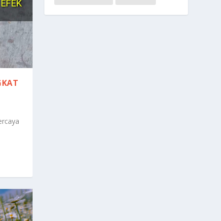
GKAT
ercaya