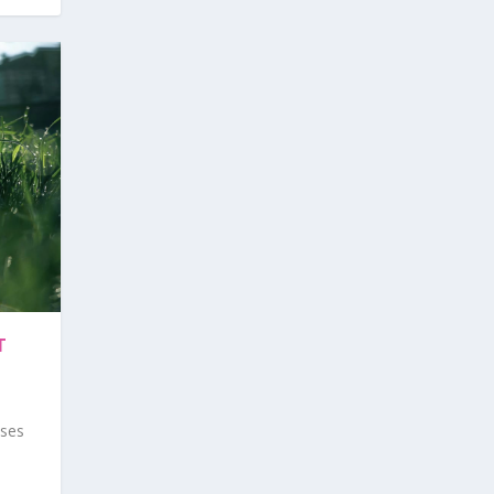
T
oses