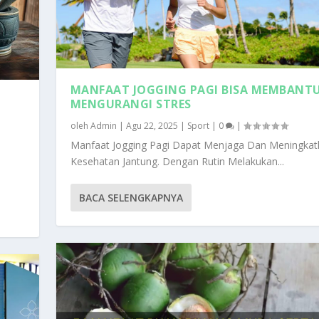
MANFAAT JOGGING PAGI BISA MEMBANT
MENGURANGI STRES
oleh
Admin
|
Agu 22, 2025
|
Sport
|
0
|
Manfaat Jogging Pagi Dapat Menjaga Dan Meningkat
n
Kesehatan Jantung. Dengan Rutin Melakukan...
BACA SELENGKAPNYA