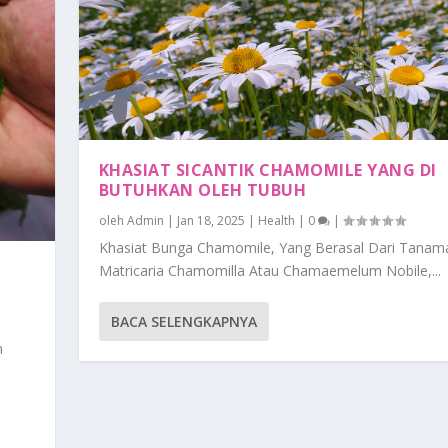
KHASIAT SICANTIK CHAMOMILE YANG DI
BUTUHKAN OLEH TUBUH
oleh
Admin
|
Jan 18, 2025
|
Health
|
0
|
Khasiat Bunga Chamomile, Yang Berasal Dari Tanam
Matricaria Chamomilla Atau Chamaemelum Nobile,...
BACA SELENGKAPNYA
n