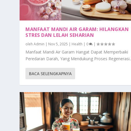
MANFAAT MANDI AIR GARAM: HILANGKAN
STRES DAN LELAH SEHARIAN
oleh
Admin
|
Nov 5, 2025
|
Health
|
0
|
Manfaat Mandi Air Garam Hangat Dapat Memperbaiki
Peredaran Darah, Yang Mendukung Proses Regenerasi..
BACA SELENGKAPNYA