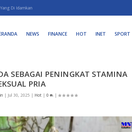
Yang Di Idamkan
ERANDA
NEWS
FINANCE
HOT
INET
SPORT
A SEBAGAI PENINGKAT STAMINA
EKSUAL PRIA
in
|
Jul 30, 2025
|
Hot
|
0
|