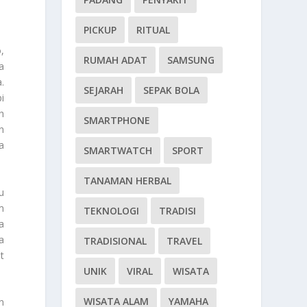
PICKUP
RITUAL
,
RUMAH ADAT
SAMSUNG
a
.
SEJARAH
SEPAK BOLA
i
h
SMARTPHONE
n
a
SMARTWATCH
SPORT
TANAMAN HERBAL
u
m
TEKNOLOGI
TRADISI
a
a
TRADISIONAL
TRAVEL
t
UNIK
VIRAL
WISATA
WISATA ALAM
YAMAHA
n