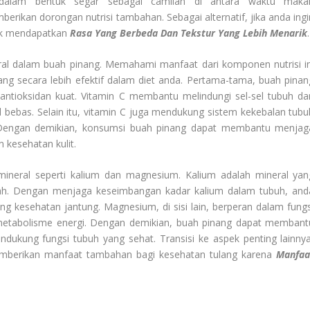
dalam bentuk segar sebagai camilan di antara waktu maka
ikan dorongan nutrisi tambahan. Sebagai alternatif, jika anda ingi
tuk mendapatkan
Rasa Yang Berbeda Dan Tekstur Yang Lebih Menarik
.
eral dalam buah pinang. Memahami manfaat dari komponen nutrisi in
 secara lebih efektif dalam diet anda. Pertama-tama, buah pinan
ntioksidan kuat. Vitamin C membantu melindungi sel-sel tubuh dar
l bebas. Selain itu, vitamin C juga mendukung sistem kekebalan tubu
Dengan demikian, konsumsi buah pinang dapat membantu menjag
 kesehatan kulit.
mineral seperti kalium dan magnesium. Kalium adalah mineral yan
rah. Dengan menjaga keseimbangan kadar kalium dalam tubuh, and
g kesehatan jantung. Magnesium, di sisi lain, berperan dalam fungs
metabolisme energi. Dengan demikian, buah pinang dapat membant
dukung fungsi tubuh yang sehat. Transisi ke aspek penting lainnya
mberikan manfaat tambahan bagi kesehatan tulang karena
Manfaa