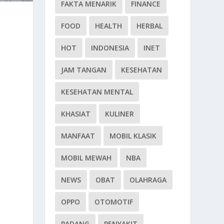
FAKTA MENARIK
FINANCE
FOOD
HEALTH
HERBAL
HOT
INDONESIA
INET
JAM TANGAN
KESEHATAN
KESEHATAN MENTAL
KHASIAT
KULINER
MANFAAT
MOBIL KLASIK
MOBIL MEWAH
NBA
NEWS
OBAT
OLAHRAGA
OPPO
OTOMOTIF
PADANG
PENYAKIT