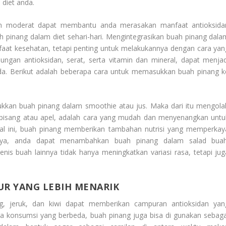
diet anda.
dan moderat dapat membantu anda merasakan manfaat antioksida
h pinang dalam diet sehari-hari. Mengintegrasikan buah pinang dala
faat kesehatan, tetapi penting untuk melakukannya dengan cara yan
ungan antioksidan, serat, serta vitamin dan mineral, dapat menjad
a. Berikut adalah beberapa cara untuk memasukkan buah pinang k
kan buah pinang dalam smoothie atau jus. Maka dari itu mengola
 pisang atau apel, adalah cara yang mudah dan menyenangkan untu
al ini, buah pinang memberikan tambahan nutrisi yang memperkay
utnya, anda dapat menambahkan buah pinang dalam salad buah
is buah lainnya tidak hanya meningkatkan variasi rasa, tetapi jug
UR YANG LEBIH MENARIK
g, jeruk, dan kiwi dapat memberikan campuran antioksidan yan
ra konsumsi yang berbeda, buah pinang juga bisa di gunakan sebaga