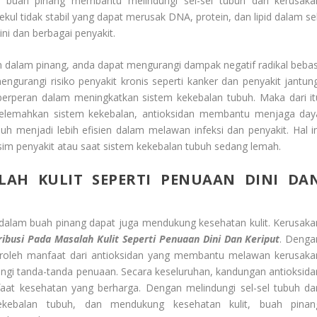
m buah pinang membantu melindungi sel-sel tubuh dari kerusaka
ekul tidak stabil yang dapat merusak DNA, protein, dan lipid dalam sel
ni dan berbagai penyakit.
 dalam pinang, anda dapat mengurangi dampak negatif radikal bebas
urangi risiko penyakit kronis seperti kanker dan penyakit jantung
 berperan dalam meningkatkan sistem kekebalan tubuh. Maka dari it
elemahkan sistem kekebalan, antioksidan membantu menjaga day
uh menjadi lebih efisien dalam melawan infeksi dan penyakit. Hal in
m penyakit atau saat sistem kekebalan tubuh sedang lemah.
LAH KULIT SEPERTI PENUAAN DINI DA
an dalam buah pinang dapat juga mendukung kesehatan kulit. Kerusaka
ibusi Pada Masalah Kulit Seperti Penuaan Dini Dan Keriput
. Denga
oleh manfaat dari antioksidan yang membantu melawan kerusaka
angi tanda-tanda penuaan. Secara keseluruhan, kandungan antioksida
t kesehatan yang berharga. Dengan melindungi sel-sel tubuh dar
kekebalan tubuh, dan mendukung kesehatan kulit, buah pinan