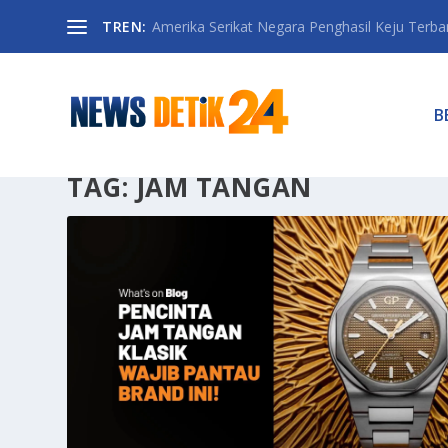
TREN:
Amerika Serikat Negara Penghasil Keju Terbany
B
TAG:
JAM TANGAN