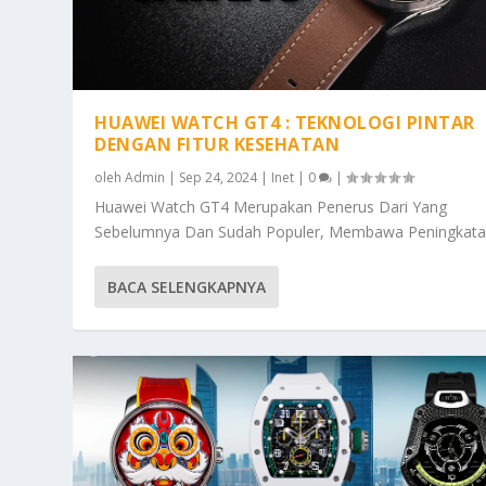
HUAWEI WATCH GT4 : TEKNOLOGI PINTAR
DENGAN FITUR KESEHATAN
oleh
Admin
|
Sep 24, 2024
|
Inet
|
0
|
Huawei Watch GT4 Merupakan Penerus Dari Yang
Sebelumnya Dan Sudah Populer, Membawa Peningkatan
BACA SELENGKAPNYA