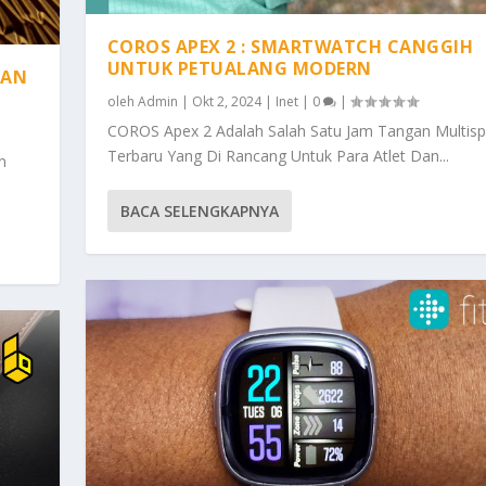
COROS APEX 2 : SMARTWATCH CANGGIH
UNTUK PETUALANG MODERN
GAN
oleh
Admin
|
Okt 2, 2024
|
Inet
|
0
|
COROS Apex 2 Adalah Salah Satu Jam Tangan Multisp
Terbaru Yang Di Rancang Untuk Para Atlet Dan...
n
BACA SELENGKAPNYA