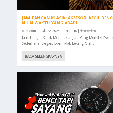
JAM TANGAN KLASIK: AKSESORI KECIL DEN
NILAI WAKTU YANG ABADI
oleh
Admin
|
Okt 22, 2025
|
Inet
|
0
|
Jam Tangan Klasik Merupakan Jam Yang Memiliki Desai
Sederhana, Elegan, Dan Tidak Lekang Oleh...
BACA SELENGKAPNYA