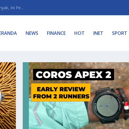
ak, Ini Pe...
ERANDA
NEWS
FINANCE
HOT
INET
SPORT