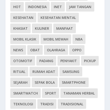
HOT
INDONESIA
INET
JAM TANGAN
KESEHATAN
KESEHATAN MENTAL
KHASIAT
KULINER
MANFAAT
MOBIL KLASIK
MOBIL MEWAH
NBA
NEWS
OBAT
OLAHRAGA
OPPO
OTOMOTIF
PADANG
PENYAKIT
PICKUP
RITUAL
RUMAH ADAT
SAMSUNG
SEJARAH
SEPAK BOLA
SMARTPHONE
SMARTWATCH
SPORT
TANAMAN HERBAL
TEKNOLOGI
TRADISI
TRADISIONAL