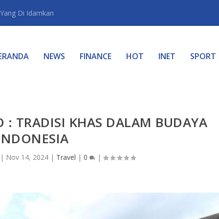
Yang Di Idamkan
ERANDA
NEWS
FINANCE
HOT
INET
SPORT
 : TRADISI KHAS DALAM BUDAYA
INDONESIA
|
Nov 14, 2024
|
Travel
|
0
|