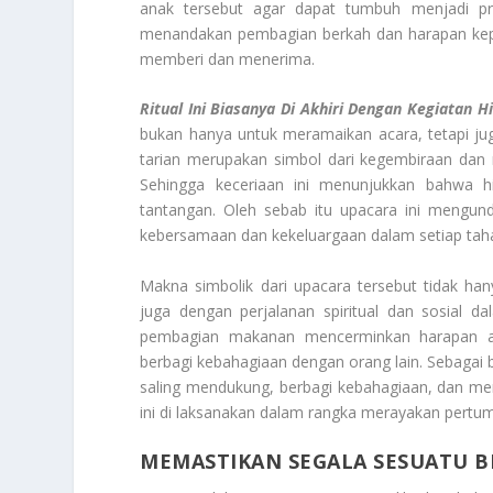
anak tersebut agar dapat tumbuh menjadi pri
menandakan pembagian berkah dan harapan kepad
memberi dan menerima.
Ritual Ini B
iasanya Di Akhiri Dengan Kegiatan H
bukan hanya untuk meramaikan acara, tetapi j
tarian merupakan simbol dari kegembiraan dan 
Sehingga keceriaan ini menunjukkan bahwa h
tantangan. Oleh sebab itu upacara ini mengu
kebersamaan dan kekeluargaan dalam setiap tah
Makna simbolik dari upacara tersebut tidak ha
juga dengan perjalanan spiritual dan sosial d
pembagian makanan mencerminkan harapan ak
berbagi kebahagiaan dengan orang lain. Sebagai b
saling mendukung, berbagi kebahagiaan, dan me
ini di laksanakan dalam rangka merayakan pertu
MEMASTIKAN SEGALA SESUATU 