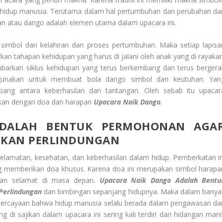
hidup manusia. Terutama dalam hal pertumbuhan dan perubahan dar
tan atau dango adalah elemen utama dalam upacara ini.
 simbol dari kelahiran dan proses pertumbuhan. Maka setiap lapisa
n tahapan kehidupan yang harus di jalani oleh anak yang di rayakan
arkan siklus kehidupan yang terus berkembang dan terus bergera
gunakan untuk membuat bola dango simbol dari keutuhan. Yan
ng antara keberhasilan dan tantangan. Oleh sebab itu upacar
kan dengan doa dan harapan
Upacara Naik Dango
.
DALAH BENTUK PERMOHONAN AGA
TKAN PERLINDUNGAN
selamatan, kesehatan, dan keberhasilan dalam hidup. Pemberkatan in
 memberikan doa khusus. Karena doa ini merupakan simbol harapa
dan selamat di masa depan.
Upacara Naik Dango
Adalah Bentu
Perlindungan
dan bimbingan sepanjang hidupnya. Maka dalam banya
percayaan bahwa hidup manusia selalu berada dalam pengawasan da
di sajikan dalam upacara ini sering kali terdiri dari hidangan mani