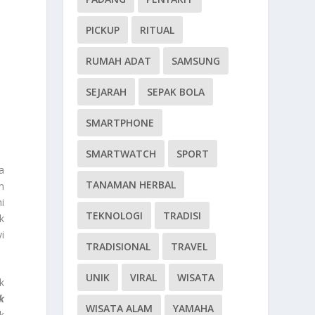
PICKUP
RITUAL
RUMAH ADAT
SAMSUNG
SEJARAH
SEPAK BOLA
SMARTPHONE
SMARTWATCH
SPORT
a
TANAMAN HERBAL
n
i
TEKNOLOGI
TRADISI
k
i
TRADISIONAL
TRAVEL
UNIK
VIRAL
WISATA
k
k
WISATA ALAM
YAMAHA
k