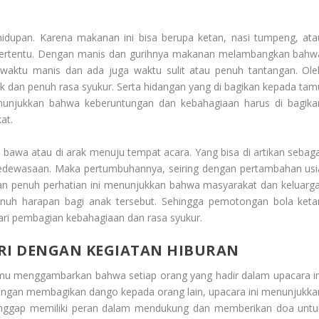
upan. Karena makanan ini bisa berupa ketan, nasi tumpeng, ata
k tertentu. Dengan manis dan gurihnya makanan melambangkan bahw
waktu manis dan ada juga waktu sulit atau penuh tantangan. Ole
bijak dan penuh rasa syukur. Serta hidangan yang di bagikan kepada tam
enunjukkan bahwa keberuntungan dan kebahagiaan harus di bagika
at.
i bawa atau di arak menuju tempat acara. Yang bisa di artikan sebaga
kedewasaan. Maka pertumbuhannya, seiring dengan pertambahan usi
n penuh perhatian ini menunjukkan bahwa masyarakat dan keluarga
uh harapan bagi anak tersebut. Sehingga pemotongan bola keta
ri pembagian kebahagiaan dan rasa syukur.
IRI DENGAN KEGIATAN HIBURAN
mu menggambarkan bahwa setiap orang yang hadir dalam upacara in
engan membagikan dango kepada orang lain, upacara ini menunjukka
i anggap memiliki peran dalam mendukung dan memberikan doa untu