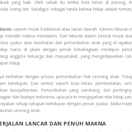
badi yang baik. Oleh sebab itu ketika bola ketan di potong, it
a orang lain. Sekaligus sebagai tanda bahwa hidup adalah tentan
iburan
, seperti musik tradisional atau tarian daerah. Karena hiburan i
uga memiliki makna mendalam. Dan hiburan dalam bentuk musik ata
rasa syukur atas kesehatan dan pertumbuhan anak yang di rayakan
idup harus di jalani dengan penuh kebahagiaan meskipun penu
ndang anggota keluarga dan masyarakat, yang mengedepankan ras
apan hidup.
nya berkaitan dengan proses pertumbuhan fisik seorang anak. Tetap
alam kehidupan. Dan simbol seperti bola ketan, pemberkatan, sert
an kesejahteraan. Pertumbuhan yang seimbang, dan pentingny
agian dari budaya Indonesia, upacara ini mengajarkan nilai hidup yan
rayakan setiap tahapan kehidupan dengan penuh syukur. Maka tradis
mbuhan seorang anak.
BERJALAN LANCAR DAN PENUH MAKNA