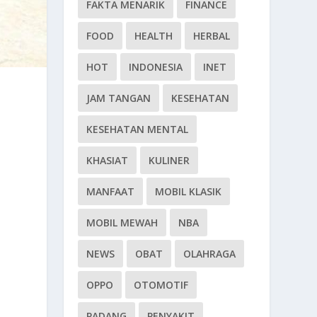
FAKTA MENARIK
FINANCE
FOOD
HEALTH
HERBAL
HOT
INDONESIA
INET
JAM TANGAN
KESEHATAN
KESEHATAN MENTAL
KHASIAT
KULINER
MANFAAT
MOBIL KLASIK
MOBIL MEWAH
NBA
NEWS
OBAT
OLAHRAGA
OPPO
OTOMOTIF
PADANG
PENYAKIT