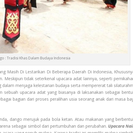
o : Tradisi Khas Dalam Budaya Indonesia
Yang Masih Di Lestarikan Di Beberapa Daerah Di Indonesia, Khususny
. Meskipun tidak seterkenal upacara adat lainnya, seperti pernikaha
ting dalam menjaga kelestarian budaya serta mempererat tali silaturahm
kan sebuah upacara adat yang biasanya di laksanakan sebagai bentu
ebagai bagian dari proses peralihan usia seorang anak dari masa bay
unda, dango merujuk pada bola ketan. Atau makanan yang berbentu
 Karena sebagai simbol dari pertumbuhan dan perubahan.
Upacara Nai
an acara yang penuh makna. Karena tradisi ini memiliki makna simboli