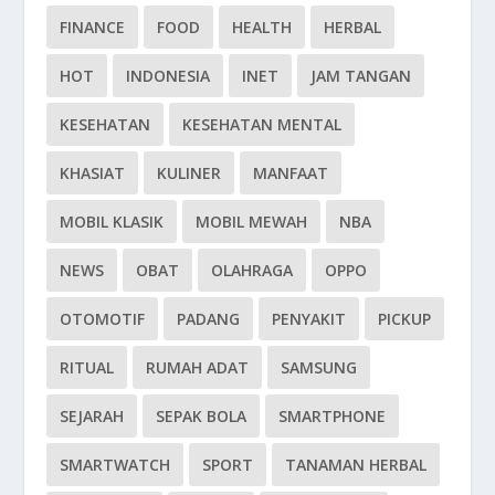
FINANCE
FOOD
HEALTH
HERBAL
HOT
INDONESIA
INET
JAM TANGAN
KESEHATAN
KESEHATAN MENTAL
KHASIAT
KULINER
MANFAAT
MOBIL KLASIK
MOBIL MEWAH
NBA
NEWS
OBAT
OLAHRAGA
OPPO
OTOMOTIF
PADANG
PENYAKIT
PICKUP
RITUAL
RUMAH ADAT
SAMSUNG
SEJARAH
SEPAK BOLA
SMARTPHONE
SMARTWATCH
SPORT
TANAMAN HERBAL