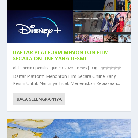
DAFTAR PLATFORM MENONTON FILM
SECARA ONLINE YANG RESMI
oleh
mimin1 penulis
|
Jun 20, 2026
|
News
|
0
|
Daftar Platform Menonton Film Secara Online Yang
Resmi Untuk Nantinya Tidak Meneruskan Kebiasaan...
BACA SELENGKAPNYA