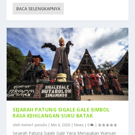
BACA SELENGKAPNYA
SEJARAH PATUNG SIGALE GALE SIMBOL
RASA KEHILANGAN SUKU BATAK
oleh
mimin1 penulis
|
Mei 6, 2026
|
News
|
0
|
Sejarah Patung Sigale Gale Yang Merupakan Warisan