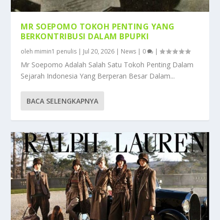
MR SOEPOMO TOKOH PENTING YANG
BERKONTRIBUSI DALAM BPUPKI
oleh
mimin1 penulis
|
Jul 20, 2026
|
News
|
0
|
Mr Soepomo Adalah Salah Satu Tokoh Penting Dalam
Sejarah Indonesia Yang Berperan Besar Dalam...
BACA SELENGKAPNYA