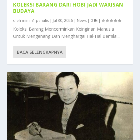
KOLEKSI BARANG DARI HOBI JADI WARISAN
BUDAYA
oleh
mimin1 penulis
|
Jul 30, 2026
|
News
|
0
|
Koleksi Barang Mencerminkan Keinginan Manusia
Untuk Mengenang Dan Menghargai Hal-Hal Bernilai...
BACA SELENGKAPNYA