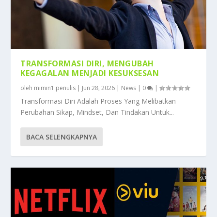
TRANSFORMASI DIRI, MENGUBAH
KEGAGALAN MENJADI KESUKSESAN
oleh
mimin1 penulis
|
Jun 28, 2026
|
News
|
0
|
Transformasi Diri Adalah Proses Yang Melibatkan
Perubahan Sikap, Mindset, Dan Tindakan Untuk...
BACA SELENGKAPNYA