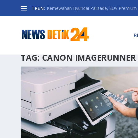
TREN:
Kemewahan Hyundai Palisade, SUV Premium 
B
TAG:
CANON IMAGERUNNER