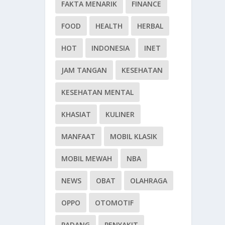
FAKTA MENARIK
FINANCE
FOOD
HEALTH
HERBAL
HOT
INDONESIA
INET
JAM TANGAN
KESEHATAN
KESEHATAN MENTAL
KHASIAT
KULINER
MANFAAT
MOBIL KLASIK
MOBIL MEWAH
NBA
NEWS
OBAT
OLAHRAGA
OPPO
OTOMOTIF
PADANG
PENYAKIT