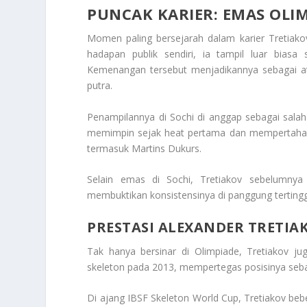
PUNCAK KARIER: EMAS OLIM
Momen paling bersejarah dalam karier Tretiakov
hadapan publik sendiri, ia tampil luar bias
Kemenangan tersebut menjadikannya sebagai at
putra.
Penampilannya di Sochi di anggap sebagai salah
memimpin sejak heat pertama dan mempertahank
termasuk Martins Dukurs.
Selain emas di Sochi, Tretiakov sebelumny
membuktikan konsistensinya di panggung tertingg
PRESTASI ALEXANDER TRETIA
Tak hanya bersinar di Olimpiade, Tretiakov ju
skeleton pada 2013, mempertegas posisinya sebaga
Di ajang IBSF Skeleton World Cup, Tretiakov beb