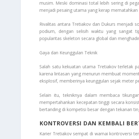
musim. Meski dominasi total lebih sering di peg
menjadi pesaing utama yang kerap mematahkan d
Rivalitas antara Tretiakov dan Dukurs menjadi s
podium, dengan selisih waktu yang sangat tipi
popularitas skeleton secara global dan menghadirk
Gaya dan Keunggulan Teknik
Salah satu kekuatan utama Tretiakov terletak p
karena lintasan yang menurun membuat momentum 
eksplosif, memberinya keunggulan sejak meter p
Selain itu, tekniknya dalam membaca tikung
mempertahankan kecepatan tinggi secara konsist
bertanding di kompetisi besar dengan tekanan tin
KONTROVERSI DAN KEMBALI BE
Karier Tretiakov sempat di warnai kontroversi te