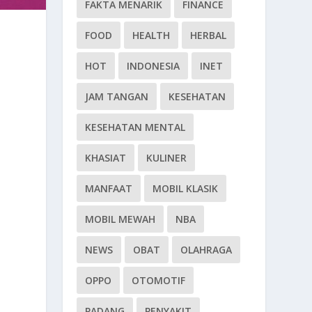
FAKTA MENARIK
FINANCE
FOOD
HEALTH
HERBAL
HOT
INDONESIA
INET
JAM TANGAN
KESEHATAN
KESEHATAN MENTAL
KHASIAT
KULINER
MANFAAT
MOBIL KLASIK
MOBIL MEWAH
NBA
NEWS
OBAT
OLAHRAGA
OPPO
OTOMOTIF
PADANG
PENYAKIT