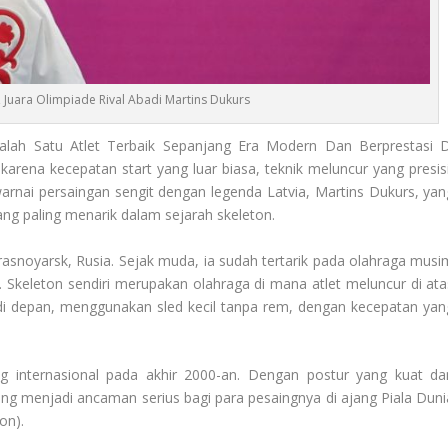
 Juara Olimpiade Rival Abadi Martins Dukurs
Salah Satu Atlet Terbaik Sepanjang Era Modern Dan Berprestasi D
 karena kecepatan start yang luar biasa, teknik meluncur yang presisi
warnai persaingan sengit dengan legenda Latvia, Martins Dukurs, yan
ang paling menarik dalam sejarah skeleton.
 Krasnoyarsk, Rusia. Sejak muda, ia sudah tertarik pada olahraga musi
n. Skeleton sendiri merupakan olahraga di mana atlet meluncur di ata
 di depan, menggunakan sled kecil tanpa rem, dengan kecepatan yan
ng internasional pada akhir 2000-an. Dengan postur yang kuat da
ung menjadi ancaman serius bagi para pesaingnya di ajang Piala Duni
on).