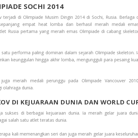
PIADE SOCHI 2014
 terjadi di Olimpiade Musim Dingin 2014 di Sochi, Rusia. Berlaga d
a sepanjang empat heat lomba dan berhasil meraih medali emas
let Rusia pertama yang meraih emas Olimpiade di cabang skeleto
 satu performa paling dominan dalam sejarah Olimpiade skeleton. I
an keunggulan hingga akhir lomba, mengungguli para pesaing kua
a juga meraih medali perunggu pada Olimpiade Vancouver 2010
i olahraga dunia.
KOV DI KEJUARAAN DUNIA DAN WORLD CU
ga sukses di berbagai kejuaraan dunia. Ia meraih gelar juara duni
i salah satu atlet teratas dunia.
erapa kali memenangkan seri dan juga meraih gelar juara keseluruha