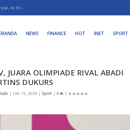
ak, Ini Pe...
ERANDA
NEWS
FINANCE
HOT
INET
SPORT
, JUARA OLIMPIADE RIVAL ABADI
RTINS DUKURS
nulis
|
Feb 15, 2026
|
Sport
|
0
|