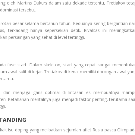
ang oleh Martins Dukurs dalam satu dekade tertentu, Tretiakov teta
ominasi tersebut.
orotan besar selama bertahun-tahun. Keduanya sering bergantian nai
s, terkadang hanya sepersekian detik. Rivalitas ini meningkatka
an persaingan yang sehat di level tertinggi.
ada fase start. Dalam skeleton, start yang cepat sangat menentuka
awal sulit di kejar. Tretiakov di kenal memiliki dorongan awal yan
ertama.
an dan menjaga garis optimal di lintasan es membuatnya mamp
en. Ketahanan mentalnya juga menjadi faktor penting, terutama saa
ggi.
RTANDING
rkait isu doping yang melibatkan sejumlah atlet Rusia pasca Olimpiad