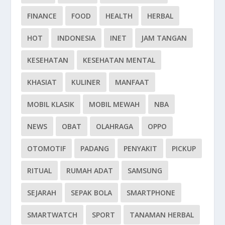
FINANCE
FOOD
HEALTH
HERBAL
HOT
INDONESIA
INET
JAM TANGAN
KESEHATAN
KESEHATAN MENTAL
KHASIAT
KULINER
MANFAAT
MOBIL KLASIK
MOBIL MEWAH
NBA
NEWS
OBAT
OLAHRAGA
OPPO
OTOMOTIF
PADANG
PENYAKIT
PICKUP
RITUAL
RUMAH ADAT
SAMSUNG
SEJARAH
SEPAK BOLA
SMARTPHONE
SMARTWATCH
SPORT
TANAMAN HERBAL