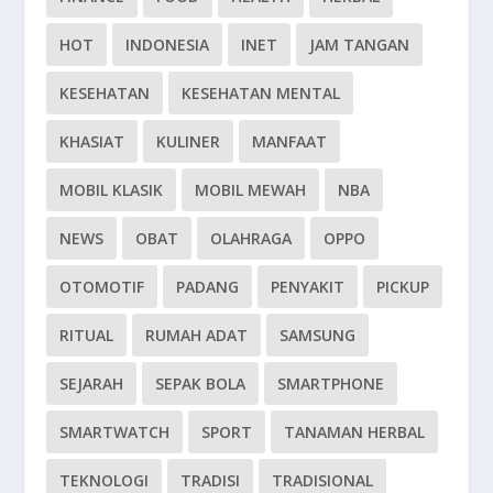
HOT
INDONESIA
INET
JAM TANGAN
KESEHATAN
KESEHATAN MENTAL
KHASIAT
KULINER
MANFAAT
MOBIL KLASIK
MOBIL MEWAH
NBA
NEWS
OBAT
OLAHRAGA
OPPO
OTOMOTIF
PADANG
PENYAKIT
PICKUP
RITUAL
RUMAH ADAT
SAMSUNG
SEJARAH
SEPAK BOLA
SMARTPHONE
SMARTWATCH
SPORT
TANAMAN HERBAL
TEKNOLOGI
TRADISI
TRADISIONAL