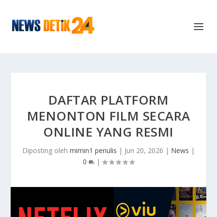
DAFTAR PLATFORM
MENONTON FILM SECARA
ONLINE YANG RESMI
Diposting oleh
mimin1 penulis
|
Jun 20, 2026
|
News
|
0
|