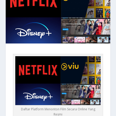
Daftar Platform Menonton Film Secara Online Yang
Resmi