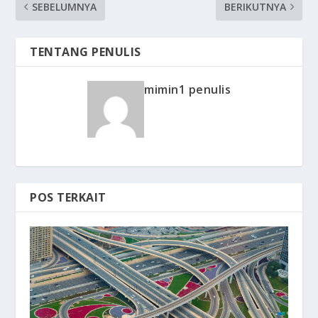
SEBELUMNYA
BERIKUTNYA
TENTANG PENULIS
mimin1 penulis
POS TERKAIT