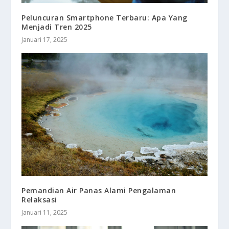
Peluncuran Smartphone Terbaru: Apa Yang
Menjadi Tren 2025
Januari 17, 2025
Pemandian Air Panas Alami Pengalaman
Relaksasi
Januari 11, 2025