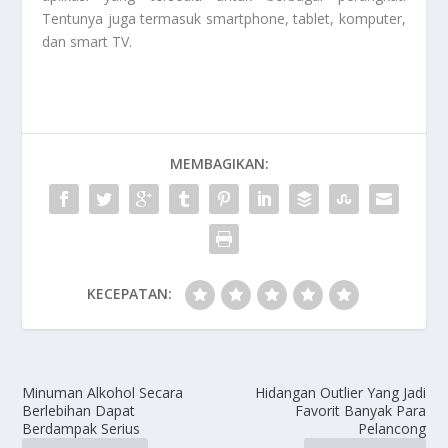
Tentunya juga termasuk smartphone, tablet, komputer,
dan smart TV.
MEMBAGIKAN:
KECEPATAN:
Minuman Alkohol Secara
Hidangan Outlier Yang Jadi
Berlebihan Dapat
Favorit Banyak Para
Berdampak Serius
Pelancong