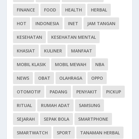
FINANCE
FOOD
HEALTH
HERBAL
HOT
INDONESIA
INET
JAM TANGAN
KESEHATAN
KESEHATAN MENTAL
KHASIAT
KULINER
MANFAAT
MOBIL KLASIK
MOBIL MEWAH
NBA
NEWS
OBAT
OLAHRAGA
OPPO
OTOMOTIF
PADANG
PENYAKIT
PICKUP
RITUAL
RUMAH ADAT
SAMSUNG
SEJARAH
SEPAK BOLA
SMARTPHONE
SMARTWATCH
SPORT
TANAMAN HERBAL