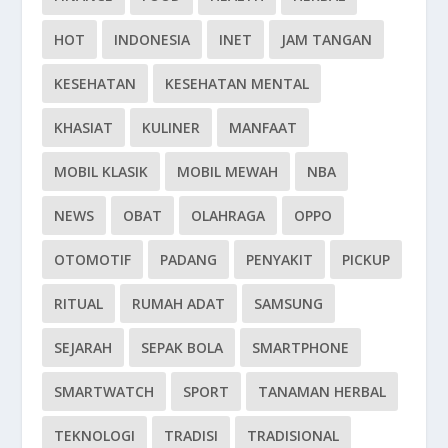
HOT
INDONESIA
INET
JAM TANGAN
KESEHATAN
KESEHATAN MENTAL
KHASIAT
KULINER
MANFAAT
MOBIL KLASIK
MOBIL MEWAH
NBA
NEWS
OBAT
OLAHRAGA
OPPO
OTOMOTIF
PADANG
PENYAKIT
PICKUP
RITUAL
RUMAH ADAT
SAMSUNG
SEJARAH
SEPAK BOLA
SMARTPHONE
SMARTWATCH
SPORT
TANAMAN HERBAL
TEKNOLOGI
TRADISI
TRADISIONAL