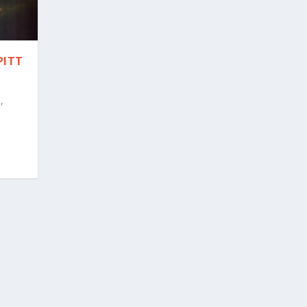
PITT
,