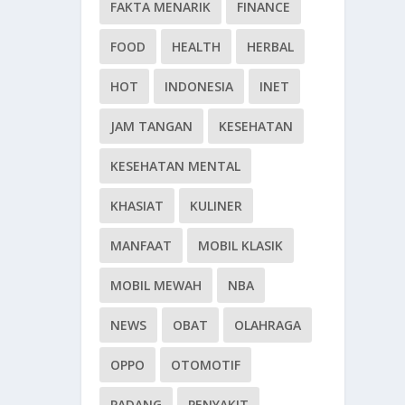
FAKTA MENARIK
FINANCE
FOOD
HEALTH
HERBAL
HOT
INDONESIA
INET
JAM TANGAN
KESEHATAN
KESEHATAN MENTAL
KHASIAT
KULINER
MANFAAT
MOBIL KLASIK
MOBIL MEWAH
NBA
NEWS
OBAT
OLAHRAGA
OPPO
OTOMOTIF
PADANG
PENYAKIT