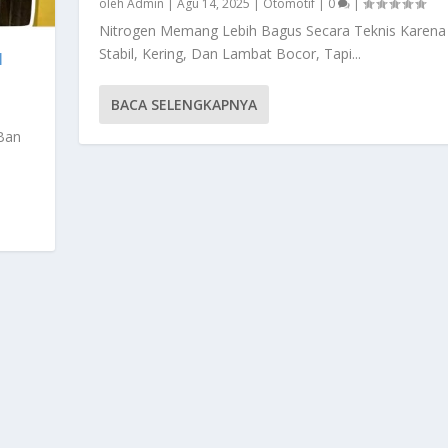
oleh
Admin
|
Agu 14, 2025
|
Otomotif
|
0
|
Nitrogen Memang Lebih Bagus Secara Teknis Karena
Stabil, Kering, Dan Lambat Bocor, Tapi...
I
BACA SELENGKAPNYA
Ban