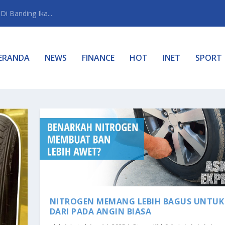
i Banding Ika...
ERANDA
NEWS
FINANCE
HOT
INET
SPORT
NITROGEN MEMANG LEBIH BAGUS UNTUK
DARI PADA ANGIN BIASA