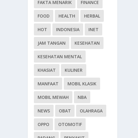
FAKTA MENARIK
FINANCE
FOOD
HEALTH
HERBAL
HOT
INDONESIA
INET
JAM TANGAN
KESEHATAN
KESEHATAN MENTAL
KHASIAT
KULINER
MANFAAT
MOBIL KLASIK
MOBIL MEWAH
NBA
NEWS
OBAT
OLAHRAGA
OPPO
OTOMOTIF
PADANG
PENYAKIT