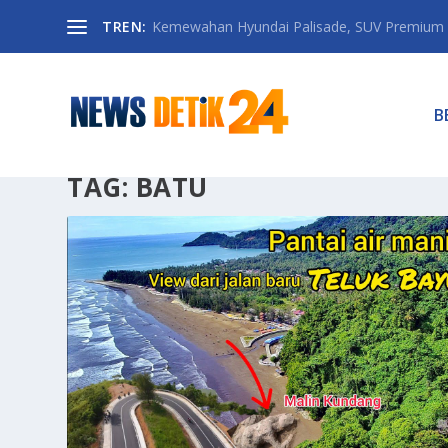
TREN:
Kemewahan Hyundai Palisade, SUV Premium 
B
TAG:
BATU