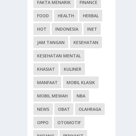
FAKTA MENARIK
FINANCE
FOOD
HEALTH
HERBAL
HOT
INDONESIA
INET
JAM TANGAN
KESEHATAN
KESEHATAN MENTAL
KHASIAT
KULINER
MANFAAT
MOBIL KLASIK
MOBIL MEWAH
NBA
NEWS
OBAT
OLAHRAGA
OPPO
OTOMOTIF
PADANG
PENYAKIT