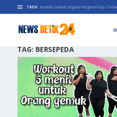
TREN:
Amerika Serikat Negara Penghasil Keju Terbany
B
TAG:
BERSEPEDA