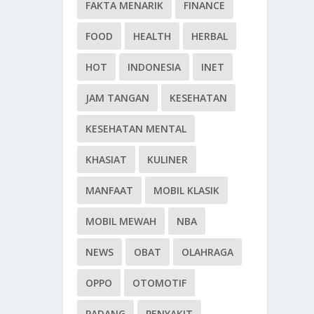
FAKTA MENARIK
FINANCE
FOOD
HEALTH
HERBAL
HOT
INDONESIA
INET
JAM TANGAN
KESEHATAN
KESEHATAN MENTAL
KHASIAT
KULINER
MANFAAT
MOBIL KLASIK
MOBIL MEWAH
NBA
NEWS
OBAT
OLAHRAGA
OPPO
OTOMOTIF
PADANG
PENYAKIT