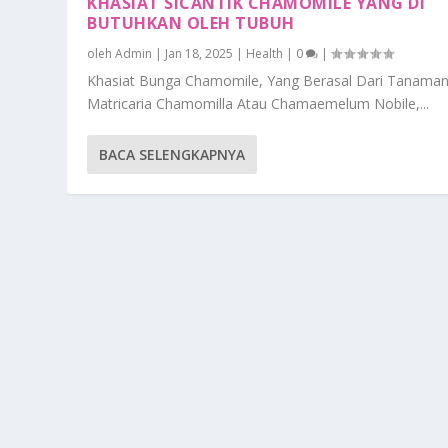
KHASIAT SICANTIK CHAMOMILE YANG DI
BUTUHKAN OLEH TUBUH
oleh
Admin
|
Jan 18, 2025
|
Health
|
0
|
Khasiat Bunga Chamomile, Yang Berasal Dari Tanama
Matricaria Chamomilla Atau Chamaemelum Nobile,...
BACA SELENGKAPNYA