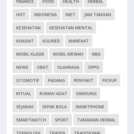
FINANCE
FOOD
HEALTH
HERBAL
HOT
INDONESIA
INET
JAM TANGAN
KESEHATAN
KESEHATAN MENTAL
KHASIAT
KULINER
MANFAAT
MOBIL KLASIK
MOBIL MEWAH
NBA
NEWS
OBAT
OLAHRAGA
OPPO
OTOMOTIF
PADANG
PENYAKIT
PICKUP
RITUAL
RUMAH ADAT
SAMSUNG
SEJARAH
SEPAK BOLA
SMARTPHONE
SMARTWATCH
SPORT
TANAMAN HERBAL
TEKNOLOGI
TRADISI
TRADISIONAL