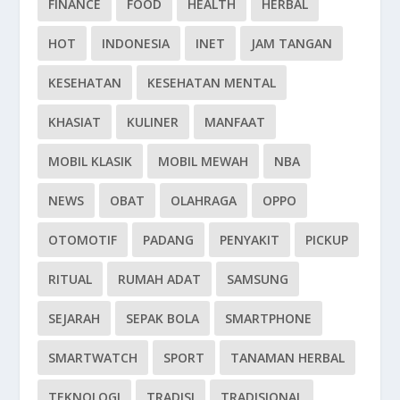
FINANCE
FOOD
HEALTH
HERBAL
HOT
INDONESIA
INET
JAM TANGAN
KESEHATAN
KESEHATAN MENTAL
KHASIAT
KULINER
MANFAAT
MOBIL KLASIK
MOBIL MEWAH
NBA
NEWS
OBAT
OLAHRAGA
OPPO
OTOMOTIF
PADANG
PENYAKIT
PICKUP
RITUAL
RUMAH ADAT
SAMSUNG
SEJARAH
SEPAK BOLA
SMARTPHONE
SMARTWATCH
SPORT
TANAMAN HERBAL
TEKNOLOGI
TRADISI
TRADISIONAL