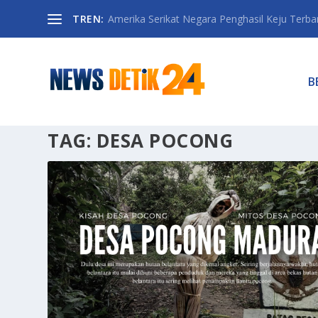
TREN:
Amerika Serikat Negara Penghasil Keju Terbany
B
TAG:
DESA POCONG