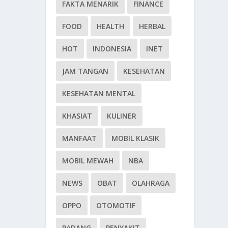
FAKTA MENARIK
FINANCE
FOOD
HEALTH
HERBAL
HOT
INDONESIA
INET
JAM TANGAN
KESEHATAN
KESEHATAN MENTAL
KHASIAT
KULINER
MANFAAT
MOBIL KLASIK
MOBIL MEWAH
NBA
NEWS
OBAT
OLAHRAGA
OPPO
OTOMOTIF
PADANG
PENYAKIT