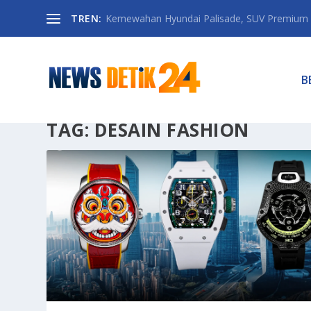
TREN:
Kemewahan Hyundai Palisade, SUV Premium 
B
TAG:
DESAIN FASHION