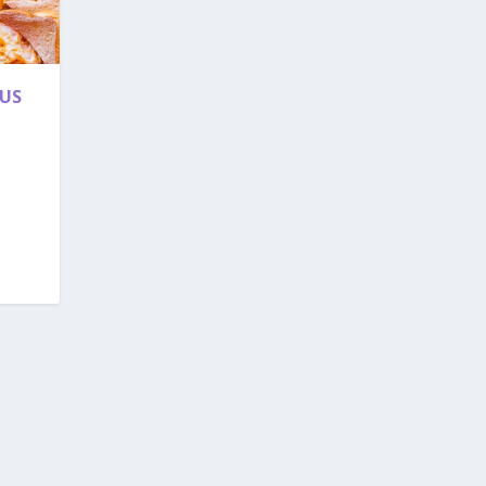
RUS
a