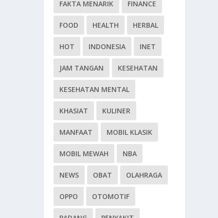
FAKTA MENARIK
FINANCE
FOOD
HEALTH
HERBAL
HOT
INDONESIA
INET
JAM TANGAN
KESEHATAN
KESEHATAN MENTAL
KHASIAT
KULINER
MANFAAT
MOBIL KLASIK
MOBIL MEWAH
NBA
NEWS
OBAT
OLAHRAGA
OPPO
OTOMOTIF
PADANG
PENYAKIT