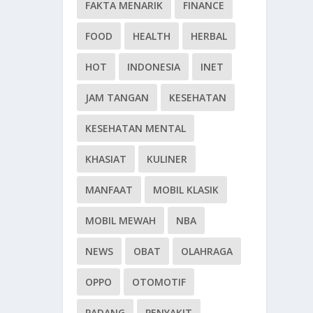
FAKTA MENARIK
FINANCE
FOOD
HEALTH
HERBAL
HOT
INDONESIA
INET
JAM TANGAN
KESEHATAN
KESEHATAN MENTAL
KHASIAT
KULINER
MANFAAT
MOBIL KLASIK
MOBIL MEWAH
NBA
NEWS
OBAT
OLAHRAGA
OPPO
OTOMOTIF
PADANG
PENYAKIT