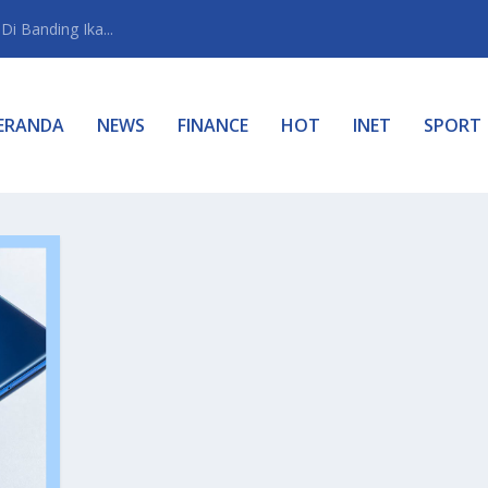
i Banding Ika...
ERANDA
NEWS
FINANCE
HOT
INET
SPORT