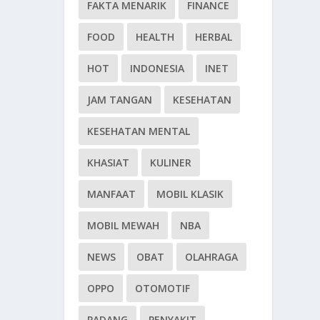
FAKTA MENARIK
FINANCE
FOOD
HEALTH
HERBAL
HOT
INDONESIA
INET
JAM TANGAN
KESEHATAN
KESEHATAN MENTAL
KHASIAT
KULINER
MANFAAT
MOBIL KLASIK
MOBIL MEWAH
NBA
NEWS
OBAT
OLAHRAGA
OPPO
OTOMOTIF
PADANG
PENYAKIT