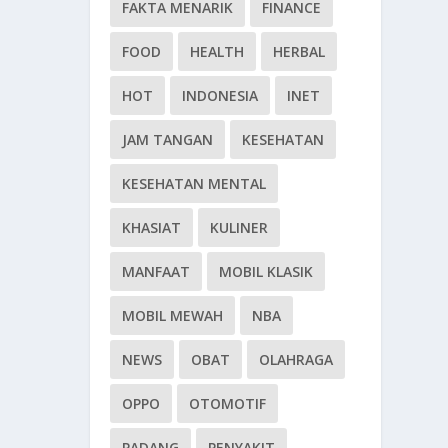
FAKTA MENARIK
FINANCE
FOOD
HEALTH
HERBAL
HOT
INDONESIA
INET
JAM TANGAN
KESEHATAN
KESEHATAN MENTAL
KHASIAT
KULINER
MANFAAT
MOBIL KLASIK
MOBIL MEWAH
NBA
NEWS
OBAT
OLAHRAGA
OPPO
OTOMOTIF
PADANG
PENYAKIT