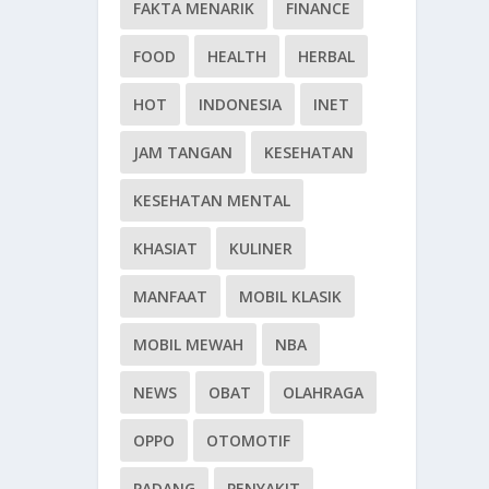
FAKTA MENARIK
FINANCE
FOOD
HEALTH
HERBAL
HOT
INDONESIA
INET
JAM TANGAN
KESEHATAN
KESEHATAN MENTAL
KHASIAT
KULINER
MANFAAT
MOBIL KLASIK
MOBIL MEWAH
NBA
NEWS
OBAT
OLAHRAGA
OPPO
OTOMOTIF
PADANG
PENYAKIT