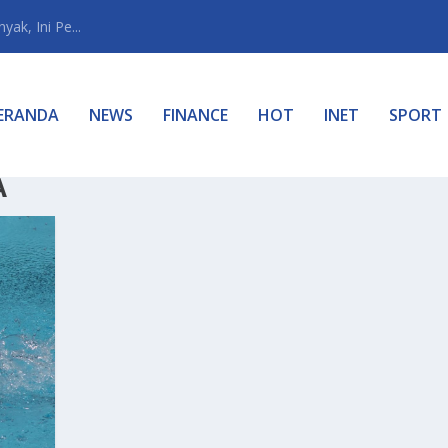
ak, Ini Pe...
ERANDA
NEWS
FINANCE
HOT
INET
SPORT
A