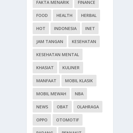
FAKTA MENARIK
FINANCE
FOOD
HEALTH
HERBAL
HOT
INDONESIA
INET
JAM TANGAN
KESEHATAN
KESEHATAN MENTAL
KHASIAT
KULINER
MANFAAT
MOBIL KLASIK
MOBIL MEWAH
NBA
NEWS
OBAT
OLAHRAGA
OPPO
OTOMOTIF
PADANG
PENYAKIT