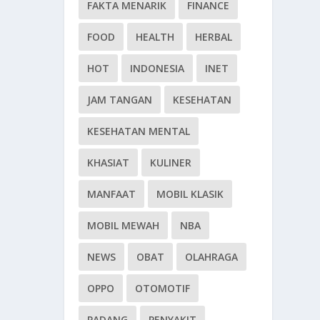
FAKTA MENARIK
FINANCE
FOOD
HEALTH
HERBAL
HOT
INDONESIA
INET
JAM TANGAN
KESEHATAN
KESEHATAN MENTAL
KHASIAT
KULINER
MANFAAT
MOBIL KLASIK
MOBIL MEWAH
NBA
NEWS
OBAT
OLAHRAGA
OPPO
OTOMOTIF
PADANG
PENYAKIT