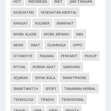
HOT
INDONESIA
INET
JAM TANGAN
KESEHATAN
KESEHATAN MENTAL
KHASIAT
KULINER
MANFAAT
MOBIL KLASIK
MOBIL MEWAH
NBA
NEWS
OBAT
OLAHRAGA
OPPO
OTOMOTIF
PADANG
PENYAKIT
PICKUP
RITUAL
RUMAH ADAT
SAMSUNG
SEJARAH
SEPAK BOLA
SMARTPHONE
SMARTWATCH
SPORT
TANAMAN HERBAL
TEKNOLOGI
TRADISI
TRADISIONAL
TRAVEL
UNIK
VIRAL
WISATA