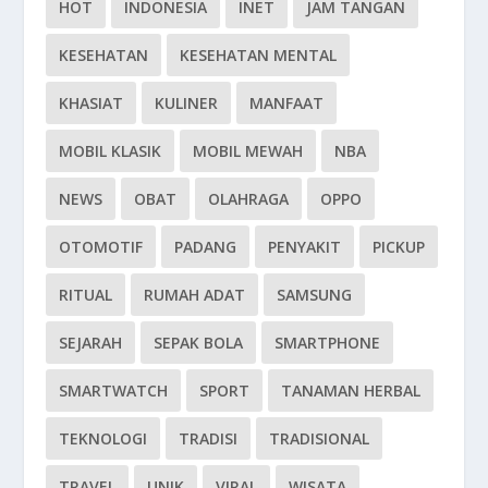
HOT
INDONESIA
INET
JAM TANGAN
KESEHATAN
KESEHATAN MENTAL
KHASIAT
KULINER
MANFAAT
MOBIL KLASIK
MOBIL MEWAH
NBA
NEWS
OBAT
OLAHRAGA
OPPO
OTOMOTIF
PADANG
PENYAKIT
PICKUP
RITUAL
RUMAH ADAT
SAMSUNG
SEJARAH
SEPAK BOLA
SMARTPHONE
SMARTWATCH
SPORT
TANAMAN HERBAL
TEKNOLOGI
TRADISI
TRADISIONAL
TRAVEL
UNIK
VIRAL
WISATA