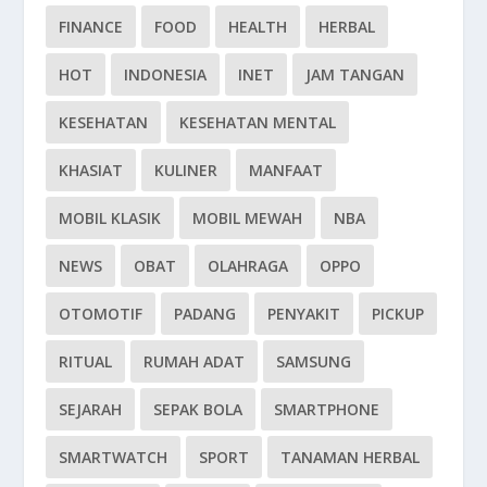
FINANCE
FOOD
HEALTH
HERBAL
HOT
INDONESIA
INET
JAM TANGAN
KESEHATAN
KESEHATAN MENTAL
KHASIAT
KULINER
MANFAAT
MOBIL KLASIK
MOBIL MEWAH
NBA
NEWS
OBAT
OLAHRAGA
OPPO
OTOMOTIF
PADANG
PENYAKIT
PICKUP
RITUAL
RUMAH ADAT
SAMSUNG
SEJARAH
SEPAK BOLA
SMARTPHONE
SMARTWATCH
SPORT
TANAMAN HERBAL