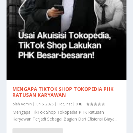
MENGAPA TIKTOK SHOP TOKOPEDIA PHK
RATUSAN KARYAWAN
oleh
Admin
|
Jun 6, 2025
|
Hot
,
Inet
|
0
|
Mengapa TikTok Shop Tokopedia PHK Ratusan
Karyawan Terjadi Sebagai Bagian Dari Efisiensi Biaya...