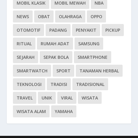
MOBIL KLASIK
MOBIL MEWAH
NBA
NEWS
OBAT
OLAHRAGA
OPPO
OTOMOTIF
PADANG
PENYAKIT
PICKUP
RITUAL
RUMAH ADAT
SAMSUNG
SEJARAH
SEPAK BOLA
SMARTPHONE
SMARTWATCH
SPORT
TANAMAN HERBAL
TEKNOLOGI
TRADISI
TRADISIONAL
TRAVEL
UNIK
VIRAL
WISATA
WISATA ALAM
YAMAHA