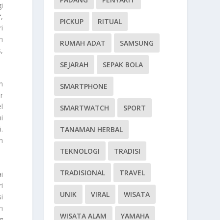
i
,
PICKUP
RITUAL
i
n
RUMAH ADAT
SAMSUNG
,
SEJARAH
SEPAK BOLA
n
SMARTPHONE
r
el
SMARTWATCH
SPORT
i
.
TANAMAN HERBAL
n
TEKNOLOGI
TRADISI
TRADISIONAL
TRAVEL
i
i
UNIK
VIRAL
WISATA
i
n
WISATA ALAM
YAMAHA
g