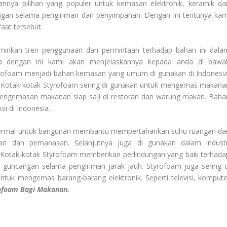
annya pilihan yang populer untuk kemasan elektronik, keramik da
ngan selama pengiriman dan penyimpanan. Dengan ini tentunya kam
aat tersebut.
inkan tren penggunaan dan permintaan terhadap bahan ini dala
ka dengan ini kami akan menjelaskannya kepada anda di bawa
yrofoam menjadi bahan kemasan yang umum di gunakan di Indonesia
 Kotak-kotak Styrofoam sering di gunakan untuk mengemas makana
k pengemasan makanan siap saji di restoran dan warung makan. Baha
si di Indonesia.
asi termal untuk bangunan membantu mempertahankan suhu ruangan da
an dan pemanasan. Selanjutnya juga di gunakan dalam industr
. Kotak-kotak Styrofoam memberikan perlindungan yang baik terhada
p guncangan selama pengiriman jarak jauh. Styrofoam juga sering d
untuk mengemas barang-barang elektronik. Seperti televisi, kompute
ofoam Bagi Makanan.