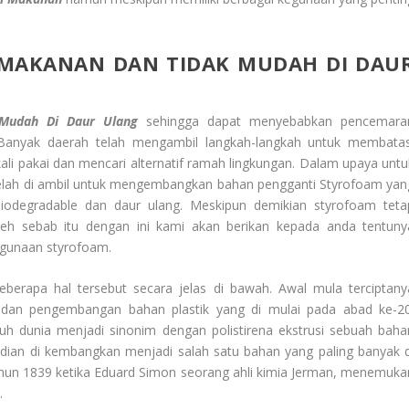
 MAKANAN DAN
TIDAK MUDAH DI DAU
 Mudah Di Daur Ulang
sehingga dapat menyebabkan pencemara
. Banyak daerah telah mengambil langkah-langkah untuk membatas
i pakai dan mencari alternatif ramah lingkungan. Dalam upaya untu
 telah di ambil untuk mengembangkan bahan pengganti Styrofoam yan
biodegradable dan daur ulang. Meskipun demikian styrofoam teta
leh sebab itu dengan ini kami akan berikan kepada anda tentuny
ggunaan styrofoam.
berapa hal tersebut secara jelas di bawah. Awal mula terciptany
i dan pengembangan bahan plastik yang di mulai pada abad ke-20
uh dunia menjadi sinonim dengan polistirena ekstrusi sebuah baha
dian di kembangkan menjadi salah satu bahan yang paling banyak d
tahun 1839 ketika Eduard Simon seorang ahli kimia Jerman, menemuka
.