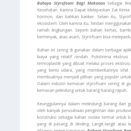
Bahaya Styrofoam Bagi Makanan
Sebagai Wad
Kesehatan. Karena Dapat Melepaskan Zat Kimia 
hormon, dan bahkan kanker. Selain itu, Styro
ekosistem. Oleh karena itu, hindari menggunak
ramah lingkungan. Seperti bahan kertas, bamb
berminyak, atau asam, Styrofoam bisa melepaska
Bahan ini sering di gunakan dalam berbagai ap
biaya yang relatif rendah. Polistirena ekstru
termoplastik yang dibuat melalui proses ekstrusi.
yang berisi udara, yang memberikannya sifat r
membuatnya menjadi pilihan yang populer untuk
Dalam industri kemasan styrofoam sering di 
kemasan pelindung untuk barang-barang rapuh.
Keunggulannya dalam melindungi barang dari g
oleh banyak perusahaan pengiriman dan produsen
konstruksi sebagai bahan isolasi termal untuk ba
yang di pasang di dinding. Langit-langit atau
efisiensi energi bangunan.
Bahaya Styrofoam Ba