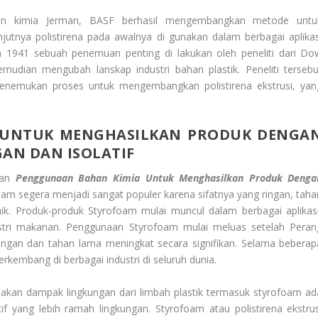
n kimia Jerman, BASF berhasil mengembangkan metode untu
njutnya polistirena pada awalnya di gunakan dalam berbagai aplikas
n 1941 sebuah penemuan penting di lakukan oleh peneliti dari Do
udian mengubah lanskap industri bahan plastik. Peneliti tersebu
menemukan proses untuk mengembangkan polistirena ekstrusi, yan
 UNTUK MENGHASILKAN PRODUK DENGA
GAN DAN ISOLATIF
dan
Penggunaan Bahan Kimia Untuk Menghasilkan Produk Denga
oam segera menjadi sangat populer karena sifatnya yang ringan, taha
k. Produk-produk Styrofoam mulai muncul dalam berbagai aplikasi
stri makanan. Penggunaan Styrofoam mulai meluas setelah Peran
ingan dan tahan lama meningkat secara signifikan. Selama beberap
kembang di berbagai industri di seluruh dunia.
kan dampak lingkungan dari limbah plastik termasuk styrofoam ad
f yang lebih ramah lingkungan. Styrofoam atau polistirena ekstrus