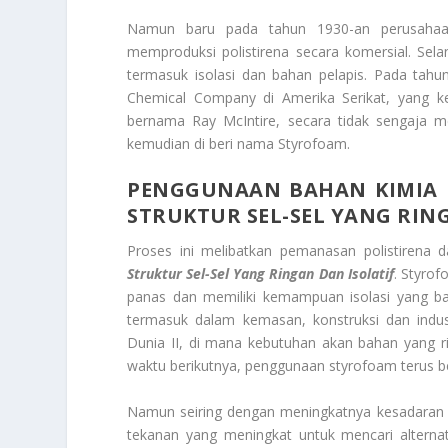
Namun baru pada tahun 1930-an perusahaa
memproduksi polistirena secara komersial. Sela
termasuk isolasi dan bahan pelapis. Pada tahu
Chemical Company di Amerika Serikat, yang kem
bernama Ray McIntire, secara tidak sengaja 
kemudian di beri nama Styrofoam.
PENGGUNAAN BAHAN KIMIA
STRUKTUR SEL-SEL YANG RIN
Proses ini melibatkan pemanasan polistirena 
Struktur Sel-Sel Yang Ringan Dan Isolatif
. Styrof
panas dan memiliki kemampuan isolasi yang bai
termasuk dalam kemasan, konstruksi dan indu
Dunia II, di mana kebutuhan akan bahan yang r
waktu berikutnya, penggunaan styrofoam terus ber
Namun seiring dengan meningkatnya kesadaran a
tekanan yang meningkat untuk mencari alternati