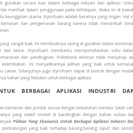
 gunakan secara luas dalam berbagai industri dan aplikasi. Untu
anda manfaat dalam penggunaan pada kehidupan. Maka ini di bawa
atu keunggulan utama Styrofoam adalah beratnya yang ringan. Hal in
uk kemasan dan pengemasan barang karena tidak menambah bera
iman.
 yang sangat baik. Ini membuatnya sering di gunakan dalam konstruks
angit dan lantai. Styrofoam membantu mempertahankan suhu dala
anasan dan pendinginan. Polistirena ekstrusi tidak menyerap air
kelembaban. Ini menjadikannya pilihan yang baik untuk kemasa
au cairan. Selanjutnya juga styrofoam dapat di bentuk dengan muda
a bahan yang fleksibel untuk berbagai aplikasi.
TUK BERBAGAI APLIKASI INDUSTRI DA
an kemasan dan produk sesuai dengan kebutuhan mereka. Salah sat
yanya yang relatif rendah di bandingkan dengan bahan isolasi da
enjadi
Pilihan Yang Ekonomis Untuk Berbagai Aplikasi Industri Da
perlindungan yang baik terhadap barang-barang rapuh dan sensiti