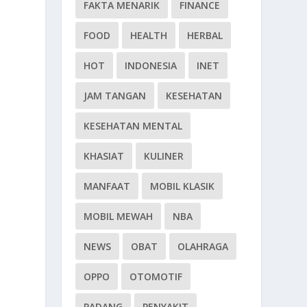
FAKTA MENARIK
FINANCE
FOOD
HEALTH
HERBAL
HOT
INDONESIA
INET
JAM TANGAN
KESEHATAN
KESEHATAN MENTAL
KHASIAT
KULINER
MANFAAT
MOBIL KLASIK
MOBIL MEWAH
NBA
NEWS
OBAT
OLAHRAGA
OPPO
OTOMOTIF
PADANG
PENYAKIT