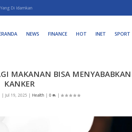
Yang Di Idamkan
ERANDA
NEWS
FINANCE
HOT
INET
SPORT
AGI MAKANAN BISA MENYABABKAN
KANKER
n
|
Jul 19, 2025
|
Health
|
0
|