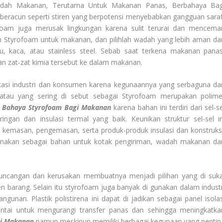
ah Makanan, Terutama Untuk Makanan Panas, Berbahaya Bag
beracun seperti stiren yang berpotensi menyebabkan gangguan saraf
foam juga merusak lingkungan karena sulit terurai dan mencemar
an Styrofoam untuk makanan, dan pilihlah wadah yang lebih aman da
u, kaca, atau stainless steel. Sebab saat terkena makanan panas
n zat-zat kimia tersebut ke dalam makanan.
likasi industri dan konsumen karena kegunaannya yang serbaguna da
si atau yang sering di sebut sebagai Styrofoam merupakan polime
Bahaya Styrofoam Bagi Makanan
karena bahan ini terdiri dari sel-s
ingan dan insulasi termal yang baik. Keunikan struktur sel-sel in
 kemasan, pengemasan, serta produk-produk insulasi dan konstruksi
gunakan sebagai bahan untuk kotak pengiriman, wadah makanan da
uncangan dan kerusakan membuatnya menjadi pilihan yang di suka
 barang. Selain itu styrofoam juga banyak di gunakan dalam industr
ngunan. Plastik polistirena ini dapat di jadikan sebagai panel isolas
 lantai untuk mengurangi transfer panas dan sehingga meningkatka
gi Makanan
namun meskipun memiliki berbagai kegunaan yang pentin