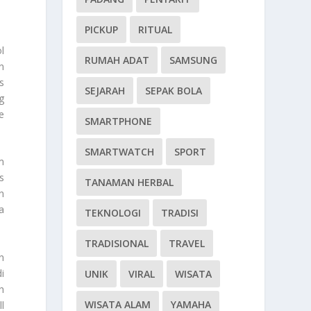
PICKUP
RITUAL
l
RUMAH ADAT
SAMSUNG
n
s
SEJARAH
SEPAK BOLA
g
e
SMARTPHONE
SMARTWATCH
SPORT
m
s
TANAMAN HERBAL
n
a
TEKNOLOGI
TRADISI
TRADISIONAL
TRAVEL
n
i
UNIK
VIRAL
WISATA
h
WISATA ALAM
YAMAHA
l