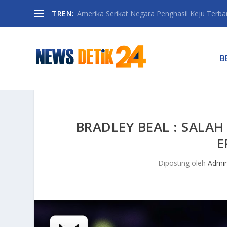
TREN:
Amerika Serikat Negara Penghasil Keju Terbany
B
BRADLEY BEAL : SALAH
E
Diposting oleh
Admi