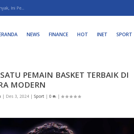
ak, Ini Pe...
ERANDA
NEWS
FINANCE
HOT
INET
SPORT
 SATU PEMAIN BASKET TERBAIK DI
RA MODERN
n
|
Des 3, 2024
|
Sport
|
0
|