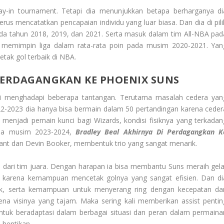
ay-in tournament. Tetapi dia menunjukkan betapa berharganya di
rus mencatatkan pencapaian individu yang luar biasa. Dan dia di pili
ada tahun 2018, 2019, dan 2021. Serta masuk dalam tim All-NBA pad
a memimpin liga dalam rata-rata poin pada musim 2020-2021. Yan
tak gol terbaik di NBA.
PERDAGANGKAN KE PHOENIX SUNS
 menghadapi beberapa tantangan. Terutama masalah cedera yan
2023 dia hanya bisa bermain dalam 50 pertandingan karena ceder
menjadi pemain kunci bagi Wizards, kondisi fisiknya yang terkadan
ada musim 2023-2024,
Bradley Beal
Akhirnya Di Perdagangkan K
rant dan Devin Booker, membentuk trio yang sangat menarik.
n dari tim juara. Dengan harapan ia bisa membantu Suns meraih gela
al karena kemampuan mencetak golnya yang sangat efisien. Dan di
ik, serta kemampuan untuk menyerang ring dengan kecepatan da
rena visinya yang tajam. Maka sering kali memberikan assist pentin
tuk beradaptasi dalam berbagai situasi dan peran dalam permaina
 hentikan.