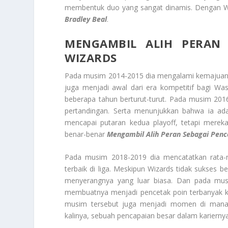
membentuk duo yang sangat dinamis. Dengan Wa
Bradley Beal
.
MENGAMBIL ALIH PERAN 
WIZARDS
Pada musim 2014-2015 dia mengalami kemajuan p
juga menjadi awal dari era kompetitif bagi Was
beberapa tahun berturut-turut. Pada musim 2016-
pertandingan. Serta menunjukkan bahwa ia ada
mencapai putaran kedua playoff, tetapi mereka
benar-benar
Mengambil Alih Peran Sebagai Penc
Pada musim 2018-2019 dia mencatatkan rata-ra
terbaik di liga. Meskipun Wizards tidak sukses 
menyerangnya yang luar biasa. Dan pada musi
membuatnya menjadi pencetak poin terbanyak ke
musim tersebut juga menjadi momen di mana 
kalinya, sebuah pencapaian besar dalam kariernya