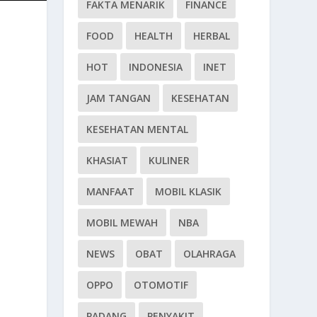
FAKTA MENARIK
FINANCE
FOOD
HEALTH
HERBAL
HOT
INDONESIA
INET
JAM TANGAN
KESEHATAN
KESEHATAN MENTAL
KHASIAT
KULINER
MANFAAT
MOBIL KLASIK
MOBIL MEWAH
NBA
NEWS
OBAT
OLAHRAGA
OPPO
OTOMOTIF
PADANG
PENYAKIT