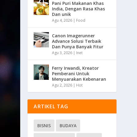
Pani Puri Makanan Khas
India, Dengan Rasa Khas
Dan unik
Agu 4, 2026
|
Food
Canon Imagerunner
Advance Solusi Terbaik
Dan Punya Banyak Fitur
Agu 3, 2026
|
Inet
Ferry Irwandi, Kreator
Pemberani Untuk
Menyuarakan Kebenaran
Agu 2, 2026
|
Hot
ARTIKEL TAG
BISNIS
BUDAYA