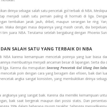
an dirinya sebagai salah satu pencetak gol terbaik di NBA. Meskipu
p menjadi salah satu pemain paling di hormati di liga. Denga
an tembakan jarak jauh, dribel, maupun serangan ke ring. Yan
n. Maka dengan masa depannya yang masih cerah, dia berpeluan
ri tim juara NBA. Terutama setelah bergabung dengan Phoenix Sun
DAN SALAH SATU YANG TERBAIK DI NBA
ik di NBA karena kemampuan mencetak poinnya yang luar biasa da
mainnya membuatnya menjadi ancaman besar di lapangan. Serta dia d
di liga. Karena dia merupakan
Seorang Pencetak Gol Ulung Dan Sala
mencetak poin dengan cara yang beragam dan efisien, baik dari lua
cetak angka sangat konsisten, yang membuktikan dirinya sebaga
 angkanya yang sangat baik. Karena dia memiliki kemampuan untu
ngan, baik saat bergerak maupun dari posisi statis. Dan persentas
hingga 39% dalam beberapa musim terakhir. Sehingga menjadikanny