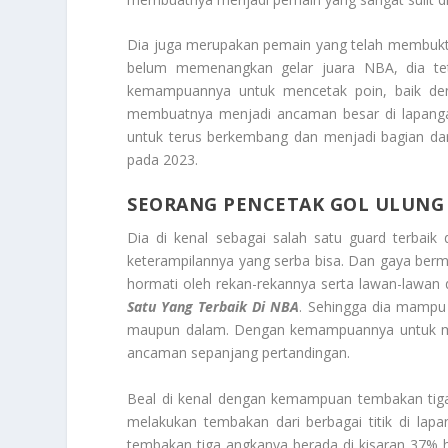
Dia juga merupakan pemain yang telah membuktik
belum memenangkan gelar juara NBA, dia teta
kemampuannya untuk mencetak poin, baik deng
membuatnya menjadi ancaman besar di lapanga
untuk terus berkembang dan menjadi bagian da
pada 2023.
SEORANG PENCETAK GOL ULUNG 
Dia di kenal sebagai salah satu guard terba
keterampilannya yang serba bisa. Dan gaya ber
hormati oleh rekan-rekannya serta lawan-lawan 
Satu Yang Terbaik Di NBA
. Sehingga dia mampu 
maupun dalam. Dengan kemampuannya untuk men
ancaman sepanjang pertandingan.
Beal di kenal dengan kemampuan tembakan tiga
melakukan tembakan dari berbagai titik di lapa
tembakan tiga angkanya berada di kisaran 37% 