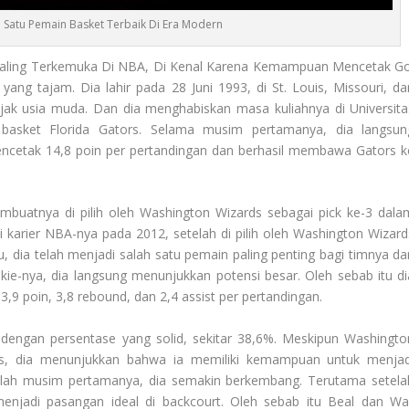
ah Satu Pemain Basket Terbaik Di Era Modern
Paling Terkemuka Di NBA, Di Kenal Karena Kemampuan Mencetak Go
ang tajam. Dia lahir pada 28 Juni 1993, di St. Louis, Missouri, da
ejak usia muda. Dan dia menghabiskan masa kuliahnya di Universita
 basket Florida Gators. Selama musim pertamanya, dia langsun
ncetak 14,8 poin per pertandingan dan berhasil membawa Gators k
uatnya di pilih oleh Washington Wizards sebagai pick ke-3 dala
karier NBA-nya pada 2012, setelah di pilih oleh Washington Wizard
u, dia telah menjadi salah satu pemain paling penting bagi timnya da
okie-nya, dia langsung menunjukkan potensi besar. Oleh sebab itu di
,9 poin, 3,8 rebound, dan 2,4 assist per pertandingan.
dengan persentase yang solid, sekitar 38,6%. Meskipun Washingto
s, dia menunjukkan bahwa ia memiliki kemampuan untuk menjad
telah musim pertamanya, dia semakin berkembang. Terutama setela
enjadi pasangan ideal di backcourt. Oleh sebab itu Beal dan Wal