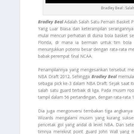
Bradley Beal : Sal
Bradley Beal
Adalah Salah Satu Pemain Basket 
Yang Luar Biasa dan keterampilan serangannya y
mulai mencuri perhatian di dunia bola basket s
Florida, di mana ia bermain untuk tim bola
menunjukkan potensi besar dengan rata-rata me
babak perempat final NCAA.
Penampilannya yang mengesankan tersebut memb
NBA Draft 2012. Sehingga
Bradley Beal
memulai 
sebagai pick ke-3 dalam NBA Draft. Sejak saat it
salah satu guard terbaik di liga. Pada musim ro
tampil dalam 56 pertandingan, dengan rata-rata 13
Dia juga mengonversi tembakan tiga angkanya 
Wizards mengalami musim yang kurang sukse
pencetak gol yang andal di level NBA. Dan se
timnya merekrut point guard John Wall yang m