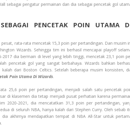
ll sebagai pengatur permainan dan dia sebagai pencetak gol utam
SEBAGAI PENCETAK POIN UTAMA D
esat, rata-rata mencetak 15,3 poin per pertandingan. Dan musim in
hington Wizards. Sehingga tim ini berhasil mencapai playoff selam
2017 dia bermain di level yang lebih tinggi, mencetak 23,1 poin pe
lah pencetak gol yang sangat berbahaya. Wizards bahkan berhasi
 kalah dari Boston Celtics. Setelah beberapa musim konsisten, di
etak Poin Utama Di Wizards
.
ta 25,6 poin per pertandingan, menjadi salah satu pencetak poi
besar di klasemen dia tetap menjadi pusat perhatian karena permaina
m 2020-2021, dia mencatatkan 31,3 poin per pertandingan, yan
dua di seluruh NBA, hanya kalah dari Stephen Curry. Oleh sebab it
dia akhirnya mendapatkan tempat di NBA All-Star untuk pertam
.