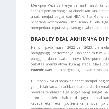
Meskipun Wizards hanya berhasil masuk ke pl
sebagai pemain yang bisa diandalkan. Maka dia te
untuk menjadi bagian dari NBA All-Star Game p
beberapa kesempatan. Oleh sebab itu dia jug
memperkuat reputasinya sebagai salah satu pence
BRADLEY BEAL
AKHIRNYA DI 
Namun, pada musim 2022 dan 2023, dia mulai
mengganggu performanya. Dan pada musim 2022-
punggung dan masalah lainnya. Meskipun masih 
terbatas membuatnya kurang stabil. Maka p
Phoenix Suns
. Serta bergabung dengan Kevin Du
Di Phoenix dia di harapkan dapat menjadi bagia
yang telah lama dinantikan. Karena dia terken
memiliki tembakan tiga angka yang sangat ba
kelincahan. Oleh sebab itu dia juga di kenal ka
kepada rekan-rekannya. Serta kemampuannya un
membuatnya menjadi pemain yang sangat sulit di