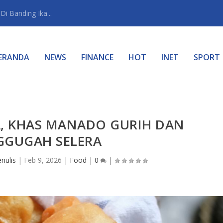
i Banding Ika...
ERANDA
NEWS
FINANCE
HOT
INET
SPORT
, KHAS MANADO GURIH DAN
GUGAH SELERA
nulis
|
Feb 9, 2026
|
Food
|
0
|