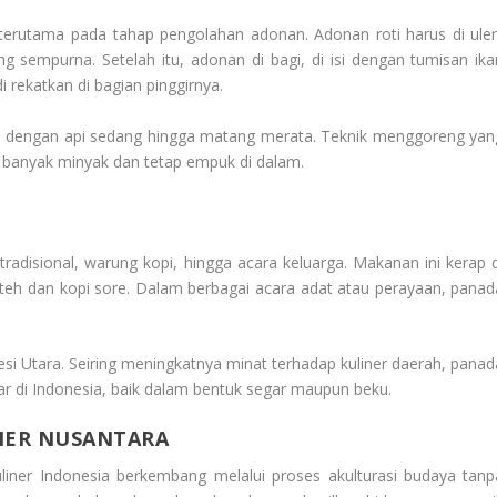
rutama pada tahap pengolahan adonan. Adonan roti harus di ulen
 sempurna. Setelah itu, adonan di bagi, di isi dengan tumisan ika
i rekatkan di bagian pinggirnya.
 dengan api sedang hingga matang merata. Teknik menggoreng yan
u banyak minyak dan tetap empuk di dalam.
adisional, warung kopi, hingga acara keluarga. Makanan ini kerap d
teh dan kopi sore. Dalam berbagai acara adat atau perayaan, panad
esi Utara. Seiring meningkatnya minat terhadap kuliner daerah, panad
besar di Indonesia, baik dalam bentuk segar maupun beku.
NER NUSANTARA
ner Indonesia berkembang melalui proses akulturasi budaya tanp