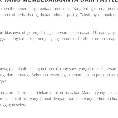
memiliki beberapa perbedaan mencolok. Yang paling utama terleta
an roti berbasis ragi, bukan adonan pastry. Teksturnya empuk da
i dan biasanya di goreng hingga berwarna keemasan. Ukurannya pu
ingga sering kali cukup mengenyangkan untuk di jadikan teman sarapa
nya, panada di isi dengan ikan cakalang suwir yang di masak bersam
ang, dan kemangi. Beberapa resep juga menambahkan perasan jeru
egar.
, dan aromatik, mencerminkan karakter masakan Manado yang di kena
binasi kulit roti yang lembut dengan isian ikan yang berbumbu kua
nggugah selera.