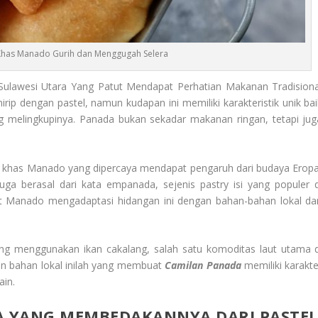
Khas Manado Gurih dan Menggugah Selera
Sulawesi Utara Yang Patut Mendapat Perhatian Makanan Tradisiona
ip dengan pastel, namun kudapan ini memiliki karakteristik unik bai
ang melingkupinya. Panada bukan sekadar makanan ringan, tetapi jug
 khas Manado yang dipercaya mendapat pengaruh dari budaya Eropa
uga berasal dari kata empanada, sejenis pastry isi yang populer d
at Manado mengadaptasi hidangan ini dengan bahan-bahan lokal da
 yang menggunakan ikan cakalang, salah satu komoditas laut utama d
dan bahan lokal inilah yang membuat
Camilan Panada
memiliki karakte
ain.
DA YANG MEMBEDAKANNYA DARI PASTEL