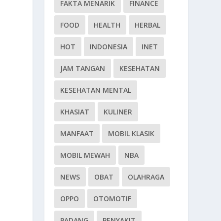
FAKTA MENARIK
FINANCE
FOOD
HEALTH
HERBAL
HOT
INDONESIA
INET
JAM TANGAN
KESEHATAN
KESEHATAN MENTAL
KHASIAT
KULINER
MANFAAT
MOBIL KLASIK
MOBIL MEWAH
NBA
NEWS
OBAT
OLAHRAGA
OPPO
OTOMOTIF
PADANG
PENYAKIT