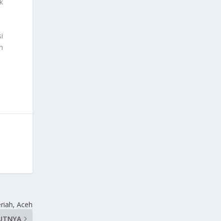
k
i
n
riah, Aceh
UTNYA