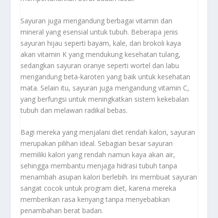
Sayuran juga mengandung berbagai vitamin dan
mineral yang esensial untuk tubuh. Beberapa jenis
sayuran hijau seperti bayam, kale, dan brokoli kaya
akan vitamin K yang mendukung kesehatan tulang,
sedangkan sayuran oranye seperti wortel dan labu
mengandung beta-karoten yang baik untuk kesehatan
mata. Selain itu, sayuran juga mengandung vitamin C,
yang berfungsi untuk meningkatkan sistem kekebalan
tubuh dan melawan radikal bebas.
Bagi mereka yang menjalani diet rendah kalori, sayuran
merupakan pilihan ideal. Sebagian besar sayuran
memiliki kalori yang rendah namun kaya akan air,
sehingga membantu menjaga hidrasi tubuh tanpa
menambah asupan kalori berlebih. Ini membuat sayuran
sangat cocok untuk program diet, karena mereka
memberikan rasa kenyang tanpa menyebabkan
penambahan berat badan.