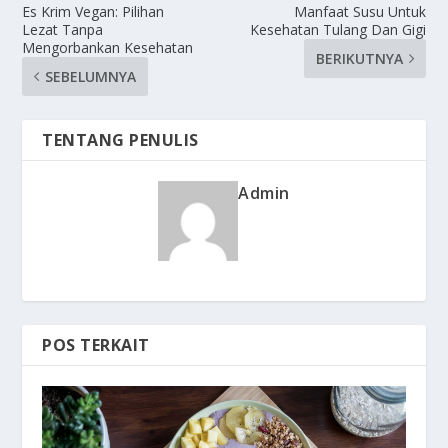
Es Krim Vegan: Pilihan
Manfaat Susu Untuk
Lezat Tanpa
Kesehatan Tulang Dan Gigi
Mengorbankan Kesehatan
BERIKUTNYA
SEBELUMNYA
TENTANG PENULIS
Admin
POS TERKAIT