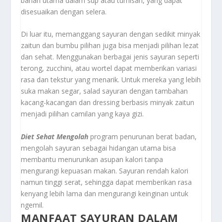
bahan utama dalam sup atau tumisan, yang dapat
disesuaikan dengan selera.
Di luar itu, memanggang sayuran dengan sedikit minyak
zaitun dan bumbu pilihan juga bisa menjadi pilihan lezat
dan sehat. Menggunakan berbagai jenis sayuran seperti
terong, zucchini, atau wortel dapat memberikan variasi
rasa dan tekstur yang menarik. Untuk mereka yang lebih
suka makan segar, salad sayuran dengan tambahan
kacang-kacangan dan dressing berbasis minyak zaitun
menjadi pilihan camilan yang kaya gizi.
Diet Sehat Mengolah
program penurunan berat badan,
mengolah sayuran sebagai hidangan utama bisa
membantu menurunkan asupan kalori tanpa
mengurangi kepuasan makan. Sayuran rendah kalori
namun tinggi serat, sehingga dapat memberikan rasa
kenyang lebih lama dan mengurangi keinginan untuk
ngemil.
MANFAAT SAYURAN DALAM