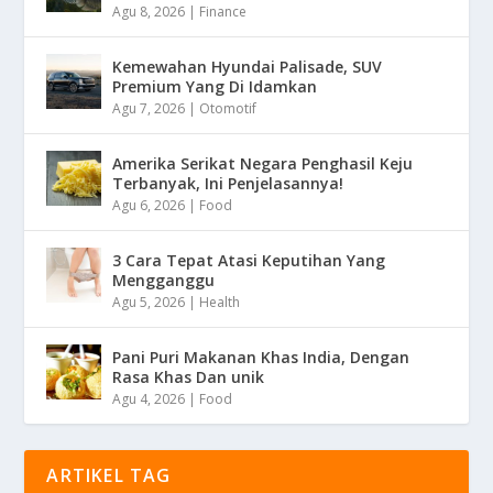
Agu 8, 2026
|
Finance
Kemewahan Hyundai Palisade, SUV
Premium Yang Di Idamkan
Agu 7, 2026
|
Otomotif
Amerika Serikat Negara Penghasil Keju
Terbanyak, Ini Penjelasannya!
Agu 6, 2026
|
Food
3 Cara Tepat Atasi Keputihan Yang
Mengganggu
Agu 5, 2026
|
Health
Pani Puri Makanan Khas India, Dengan
Rasa Khas Dan unik
Agu 4, 2026
|
Food
ARTIKEL TAG