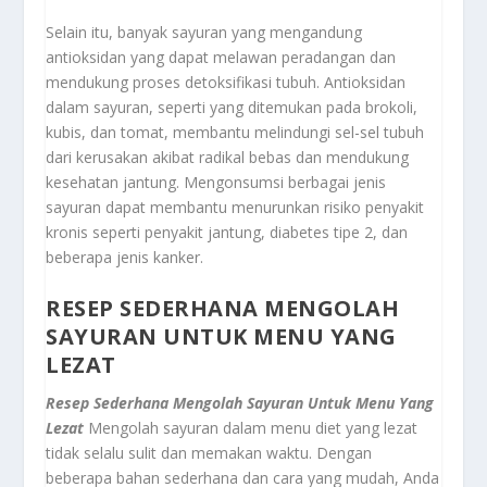
Selain itu, banyak sayuran yang mengandung
antioksidan yang dapat melawan peradangan dan
mendukung proses detoksifikasi tubuh. Antioksidan
dalam sayuran, seperti yang ditemukan pada brokoli,
kubis, dan tomat, membantu melindungi sel-sel tubuh
dari kerusakan akibat radikal bebas dan mendukung
kesehatan jantung. Mengonsumsi berbagai jenis
sayuran dapat membantu menurunkan risiko penyakit
kronis seperti penyakit jantung, diabetes tipe 2, dan
beberapa jenis kanker.
RESEP SEDERHANA MENGOLAH
SAYURAN UNTUK MENU YANG
LEZAT
Resep Sederhana Mengolah Sayuran Untuk Menu Yang
Lezat
Mengolah sayuran dalam menu diet yang lezat
tidak selalu sulit dan memakan waktu. Dengan
beberapa bahan sederhana dan cara yang mudah, Anda