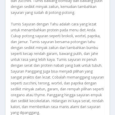
dan zucchini. Tumis bawang bombay dan bawang putih
dengan sedikit minyak zaitun, kemudian tambahkan
sayuran yang sudah di potong-potong.
Tumis Sayuran dengan Tahu adalah cara yang lezat
untuk menambahkan protein pada menu diet Anda.
Cukup potong sayuran seperti brokoli, wortel, paprika,
dan jamur. Tumis sayuran bersama potongan tahu
dengan sedikit minyak zaitun dan tambahkan bumbu
seperti kecap rendah garam, bawang putih, dan jahe
untuk rasa yang lebih kaya. Tumis sayuran ini penuh
dengan serat dan protein nabati yang baik untuk tubuh.
Sayuran Panggang juga bisa menjadi pilihan yang
sangat praktis dan lezat. Cobalah memanggang sayuran
seperti zucchini, terong, wortel, dan paprika dengan
sedikit minyak zaitun, garam, dan rempah pilihan seperti
oregano atau thyme. Panggang hingga sayuran empuk
dan sedikit kecokelatan. Hidangan ini kaya serat, rendah
kalori, dan memberikan rasa manis alami dari sayuran
yang dipanggang.