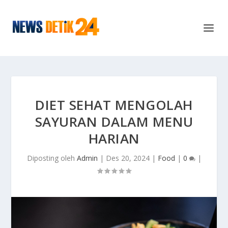
DIET SEHAT MENGOLAH
SAYURAN DALAM MENU
HARIAN
Diposting oleh
Admin
|
Des 20, 2024
|
Food
|
0
|