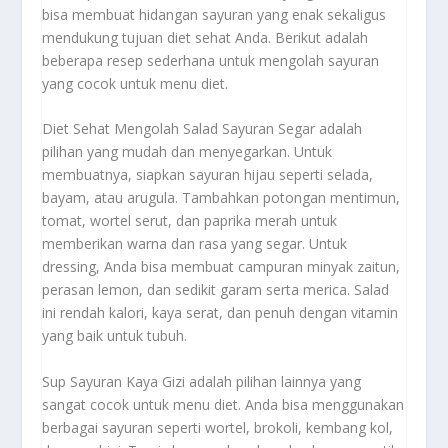
bisa membuat hidangan sayuran yang enak sekaligus
mendukung tujuan diet sehat Anda. Berikut adalah
beberapa resep sederhana untuk mengolah sayuran
yang cocok untuk menu diet.
Diet Sehat Mengolah Salad Sayuran Segar adalah
pilihan yang mudah dan menyegarkan. Untuk
membuatnya, siapkan sayuran hijau seperti selada,
bayam, atau arugula. Tambahkan potongan mentimun,
tomat, wortel serut, dan paprika merah untuk
memberikan warna dan rasa yang segar. Untuk
dressing, Anda bisa membuat campuran minyak zaitun,
perasan lemon, dan sedikit garam serta merica. Salad
ini rendah kalori, kaya serat, dan penuh dengan vitamin
yang baik untuk tubuh.
Sup Sayuran Kaya Gizi adalah pilihan lainnya yang
sangat cocok untuk menu diet. Anda bisa menggunakan
berbagai sayuran seperti wortel, brokoli, kembang kol,