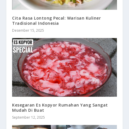
Cita Rasa Lontong Pecal: Warisan Kuliner
Tradisional Indonesia
Desember 15, 2025
Kesegaran Es Kopyor Rumahan Yang Sangat
Mudah Di Buat
September 12, 2025