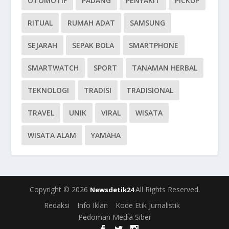
OTOMOTIF
PADANG
PENYAKIT
PICKUP
RITUAL
RUMAH ADAT
SAMSUNG
SEJARAH
SEPAK BOLA
SMARTPHONE
SMARTWATCH
SPORT
TANAMAN HERBAL
TEKNOLOGI
TRADISI
TRADISIONAL
TRAVEL
UNIK
VIRAL
WISATA
WISATA ALAM
YAMAHA
Copyright © 2026
All Rights Reserved.
Newsdetik24
Redaksi
Info Iklan
Kode Etik Jurnalistik
Pedoman Media Siber