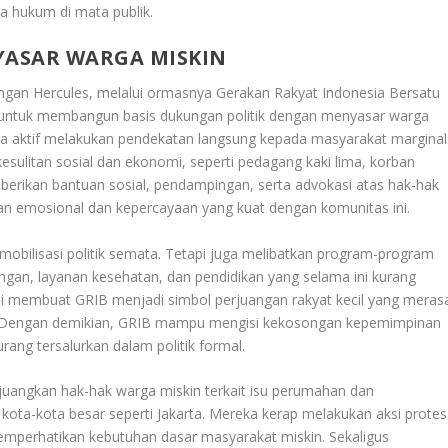
ka hukum di mata publik
.
YASAR WARGA MISKIN
gan Hercules, melalui ormasnya Gerakan Rakyat Indonesia Bersatu
 untuk membangun basis dukungan politik dengan menyasar warga
ra aktif melakukan pendekatan langsung kepada masyarakat marginal
esulitan sosial dan ekonomi, seperti pedagang kaki lima, korban
erikan bantuan sosial, pendampingan, serta advokasi atas hak-hak
n emosional dan kepercayaan yang kuat dengan komunitas ini.
mobilisasi politik semata. Tetapi juga melibatkan program-program
angan, layanan kesehatan, dan pendidikan yang selama ini kurang
ini membuat GRIB menjadi simbol perjuangan rakyat kecil yang meras
itik. Dengan demikian, GRIB mampu mengisi kekosongan kepemimpinan
rang tersalurkan dalam politik formal.
rjuangkan hak-hak warga miskin terkait isu perumahan dan
kota-kota besar seperti Jakarta. Mereka kerap melakukan aksi protes
mperhatikan kebutuhan dasar masyarakat miskin. Sekaligus