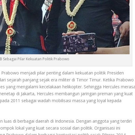
B Sebagai Pilar Kekuatan Politik Prabowo
 Prabowo menjadi pilar penting dalam kekuatan politik Presiden
i sejarah panjang sejak era militer di Timor Timur. Ketika Prabowo
es yang mengalami kecelakaan helikopter. Sehingga Hercules meras
enetap di Jakarta, Hercules membangun jaringan preman yang kuat
pada 2011 sebagai wadah mobilisasi massa yang loyal kepada
 luas di berbagai daerah di Indonesia. Dengan anggota yang terdiri
ompok lokal yang kuat secara sosial dan politik
.
Organisasi ini
 Prabowo dalam berbagai kontestasi politik sejak Pilpres 2014