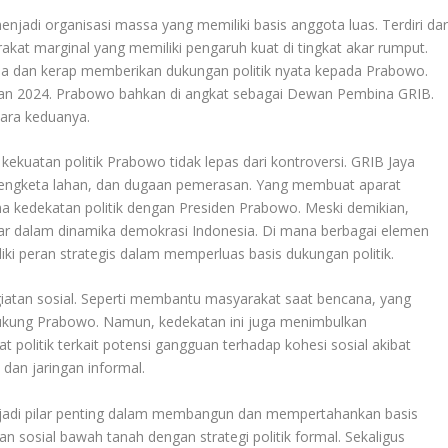
jadi organisasi massa yang memiliki basis anggota luas. Terdiri dar
kat marginal yang memiliki pengaruh kuat di tingkat akar rumput.
massa dan kerap memberikan dukungan politik nyata kepada Prabowo.
 dan 2024. Prabowo bahkan di angkat sebagai Dewan Pembina GRIB.
ara keduanya.
kekuatan politik Prabowo tidak lepas dari kontroversi. GRIB Jaya
, sengketa lahan, dan dugaan pemerasan. Yang membuat aparat
 kedekatan politik dengan Presiden Prabowo. Meski demikian,
ar dalam dinamika demokrasi Indonesia. Di mana berbagai elemen
ki peran strategis dalam memperluas basis dukungan politik.
egiatan sosial. Seperti membantu masyarakat saat bencana, yang
ukung Prabowo. Namun, kedekatan ini juga menimbulkan
 politik terkait potensi gangguan terhadap kohesi sosial akibat
 dan jaringan informal.
njadi pilar penting dalam membangun dan mempertahankan basis
 sosial bawah tanah dengan strategi politik formal. Sekaligus