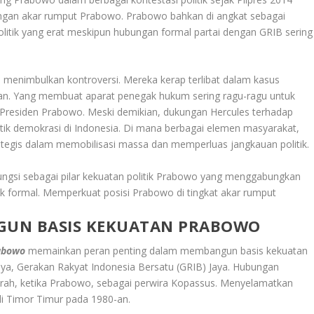
ngan akar rumput Prabowo
.
Prabowo bahkan di angkat sebagai
tik yang erat meskipun hubungan formal partai dengan GRIB sering
 menimbulkan kontroversi. Mereka kerap terlibat dalam kasus
an. Yang membuat aparat penegak hukum sering ragu-ragu untuk
 Presiden Prabowo
.
Meski demikian, dukungan Hercules terhadap
litik demokrasi di Indonesia. Di mana berbagai elemen masyarakat,
rategis dalam memobilisasi massa dan memperluas jangkauan politik
.
ungsi sebagai pilar kekuatan politik Prabowo yang menggabungkan
tik formal. Memperkuat posisi Prabowo di tingkat akar rumput
GUN BASIS KEKUATAN PRABOWO
abowo
memainkan peran penting dalam membangun basis kekuatan
nya, Gerakan Rakyat Indonesia Bersatu (GRIB) Jaya. Hubungan
arah, ketika Prabowo, sebagai perwira Kopassus. Menyelamatkan
di Timor Timur pada 1980-an.