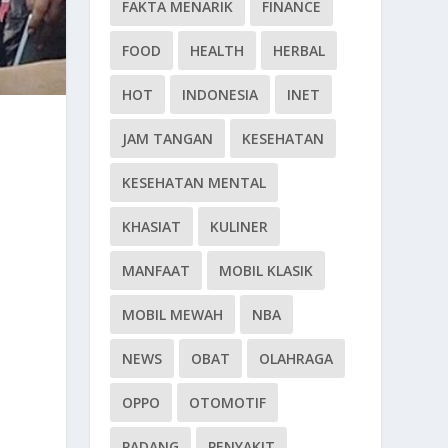
FAKTA MENARIK
FINANCE
FOOD
HEALTH
HERBAL
HOT
INDONESIA
INET
JAM TANGAN
KESEHATAN
KESEHATAN MENTAL
KHASIAT
KULINER
MANFAAT
MOBIL KLASIK
MOBIL MEWAH
NBA
NEWS
OBAT
OLAHRAGA
OPPO
OTOMOTIF
PADANG
PENYAKIT