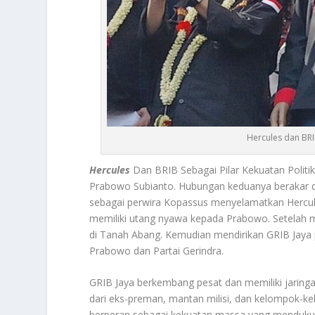
Hercules dan BRI
Hercules
Dan BRIB Sebagai Pilar Kekuatan Politik
Prabowo Subianto. Hubungan keduanya berakar dar
sebagai perwira Kopassus menyelamatkan Hercul
memiliki utang nyawa kepada Prabowo
.
Setelah m
di Tanah Abang. Kemudian mendirikan GRIB Jaya 
Prabowo dan Partai Gerindra
.
GRIB Jaya berkembang pesat dan memiliki jaringan
dari eks-preman, mantan milisi, dan kelompok-kel
berperan sebagai kekuatan massa yang mendukung