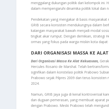
menggalang dukungan politik dari kelompok ini. Ha
dalam mempengaruhi dinamika politik lokal dan n
Pendekatan yang mengakar di basis masyarakat mi
GRIB secara konsisten mendukungnya dalam berbag
kalangan masyarakat bawah menjadi modal sosi
tingkat akar rumput. Dengan demikian, strategi
ormas yang fokus pada warga miskin kota dapat m
DARI ORGANISASI MASSA KE ALA
Dari Organisasi Massa Ke Alat Kekuasaan,
Geraka
Hercules Rosario de Marshal. Telah bertransform
signifikan dalam konstelasi politik Prabowo Subi
Prabowo sejak Pilpres 2009 dan terus konsisten
2024
.
Namun, GRIB Jaya juga di kenal kontroversial ka
dan dugaan pemerasan, yang membuat aparat pen
dengan Prabowo
.
Meski Prabowo telah mengundur