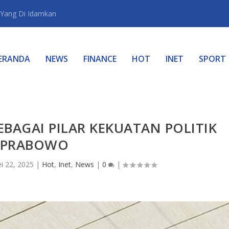
Yang Di Idamkan
ERANDA
NEWS
FINANCE
HOT
INET
SPORT
EBAGAI PILAR KEKUATAN POLITIK
PRABOWO
i 22, 2025
|
Hot
,
Inet
,
News
|
0
|