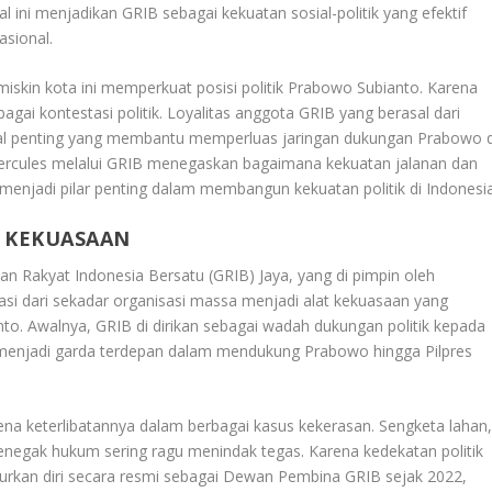
l ini menjadikan GRIB sebagai kekuatan sosial-politik yang efektif
asional.
skin kota ini memperkuat posisi politik Prabowo Subianto. Karena
ai kontestasi politik. Loyalitas anggota GRIB yang berasal dari
al penting yang membantu memperluas jaringan dukungan Prabowo d
 Hercules melalui GRIB menegaskan bagaimana kekuatan jalanan dan
enjadi pilar penting dalam membangun kekuatan politik di Indonesia
T KEKUASAAN
n Rakyat Indonesia Bersatu (GRIB) Jaya, yang di pimpin oleh
asi dari sekadar organisasi massa menjadi alat kekuasaan yang
anto. Awalnya, GRIB di dirikan sebagai wadah dukungan politik kepada
 menjadi garda terdepan dalam mendukung Prabowo hingga Pilpres
rena keterlibatannya dalam berbagai kasus kekerasan. Sengketa lahan
egak hukum sering ragu menindak tegas. Karena kedekatan politik
kan diri secara resmi sebagai Dewan Pembina GRIB sejak 2022,