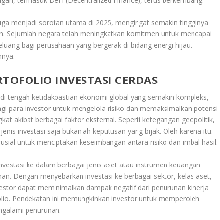
gan, termasuk DeFi (Decentralized Finance), terus berkembang.
juga menjadi sorotan utama di 2025, mengingat semakin tingginya
an. Sejumlah negara telah meningkatkan komitmen untuk mencapai
luang bagi perusahaan yang bergerak di bidang energi hijau.
nnya.
ORTOFOLIO INVESTASI CERDAS
di tengah ketidakpastian ekonomi global yang semakin kompleks,
 bagi para investor untuk mengelola risiko dan memaksimalkan potensi
at akibat berbagai faktor eksternal. Seperti ketegangan geopolitik,
jenis investasi saja bukanlah keputusan yang bijak. Oleh karena itu.
 krusial untuk menciptakan keseimbangan antara risiko dan imbal hasil.
 investasi ke dalam berbagai jenis aset atau instrumen keuangan
han. Dengan menyebarkan investasi ke berbagai sektor, kelas aset,
estor dapat meminimalkan dampak negatif dari penurunan kinerja
folio. Pendekatan ini memungkinkan investor untuk memperoleh
ngalami penurunan.