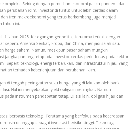
n kompleks. Seiring dengan pemulihan ekonomi pasca-pandemi dan
 dan perubahan iklim. Investor di tuntut untuk lebih cerdas dalam
gi dan tren makroekonomi yang terus berkembang juga menjadi
 tahun ini.
il di tahun 2025. Ketegangan geopolitik, terutama terkait dengan
 seperti. Amerika Serikat, Eropa, dan China, menjadi salah satu
kan harga saham. Namun, meskipun pasar saham mungkin
i jangka panjang tetap ada. Investor cerdas perlu fokus pada sektor
. Seperti teknologi, energi terbarukan, dan infrastruktur hijau. Yang
atian terhadap keberlanjutan dan perubahan iklim.
ngan di tengah peningkatan suku bunga yang di lakukan oleh bank
nflasi. Hal ini menyebabkan yield obligasi meningkat. Namun
 pada instrumen pendapatan tetap. Di sisi lain, obligasi hijau dan
estasi berbasis teknologi. Terutama yang berfokus pada kecerdasan
to masih di anggap sebagai investasi berisiko tinggi. Teknologi