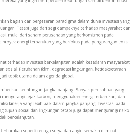
gi mereka yang ingin memperoleh keuntungan sambil berkontribusi
inkan bagian dari pergeseran paradigma dalam dunia investasi yang
 keuangan. Tetapi juga dari segi dampaknya terhadap masyarakat dan
estasi, mulai dari saham perusahaan yang berkomitmen pada
gga proyek energi terbarukan yang berfokus pada pengurangan emisi
inat terhadap investasi berkelanjutan adalah kesadaran masyarakat
an sosial. Perubahan iklim, degradasi lingkungan, ketidaksetaraan
jadi topik utama dalam agenda global.
 memberikan keuntungan jangka panjang. Banyak perusahaan yang
rti mengurangi jejak karbon, menggunakan energi terbarukan, dan
liki kinerja yang lebih baik dalam jangka panjang. Investasi pada
 tujuan sosial dan lingkungan tetapi juga dapat mengurangi risiko
idak berkelanjutan.
i terbarukan seperti tenaga surya dan angin semakin di minati.