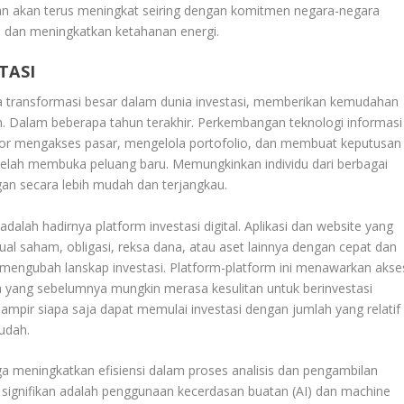
akan akan terus meningkat seiring dengan komitmen negara-negara
 dan meningkatkan ketahanan energi.
TASI
transformasi besar dalam dunia investasi, memberikan kemudahan
n. Dalam beberapa tahun terakhir. Perkembangan teknologi informasi
tor mengakses pasar, mengelola portofolio, dan membuat keputusan
 telah membuka peluang baru. Memungkinkan individu dari berbagai
gan secara lebih mudah dan terjangkau.
adalah hadirnya platform investasi digital. Aplikasi dan website yang
l saham, obligasi, reksa dana, atau aset lainnya dengan cepat dan
mengubah lanskap investasi. Platform-platform ini menawarkan akse
a yang sebelumnya mungkin merasa kesulitan untuk berinvestasi
hampir siapa saja dapat memulai investasi dengan jumlah yang relatif
udah.
juga meningkatkan efisiensi dalam proses analisis dan pengambilan
 signifikan adalah penggunaan kecerdasan buatan (AI) dan machine