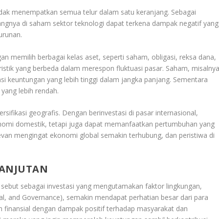
ah tidak menempatkan semua telur dalam satu keranjang. Sebagai
ngnya di saham sektor teknologi dapat terkena dampak negatif yang
urunan.
engan memilih berbagai kelas aset, seperti saham, obligasi, reksa dana,
eristik yang berbeda dalam merespon fluktuasi pasar. Saham, misalnya
si keuntungan yang lebih tinggi dalam jangka panjang. Sementara
 yang lebih rendah.
rsifikasi geografis. Dengan berinvestasi di pasar internasional,
onomi domestik, tetapi juga dapat memanfaatkan pertumbuhan yang
relevan mengingat ekonomi global semakin terhubung, dan peristiwa di
LANJUTAN
di sebut sebagai investasi yang mengutamakan faktor lingkungan,
cial, and Governance), semakin mendapat perhatian besar dari para
n finansial dengan dampak positif terhadap masyarakat dan