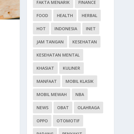
FAKTA MENARIK
FINANCE
FOOD
HEALTH
HERBAL
HOT
INDONESIA
INET
JAM TANGAN
KESEHATAN
KESEHATAN MENTAL
KHASIAT
KULINER
MANFAAT
MOBIL KLASIK
MOBIL MEWAH
NBA
NEWS
OBAT
OLAHRAGA
OPPO
OTOMOTIF
PADANG
PENYAKIT