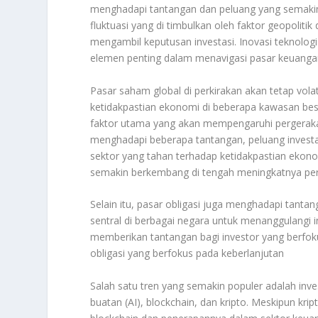
menghadapi tantangan dan peluang yang semaki
fluktuasi yang di timbulkan oleh faktor geopolitik
mengambil keputusan investasi. Inovasi teknolo
elemen penting dalam menavigasi pasar keuangan
Pasar saham global di perkirakan akan tetap volat
ketidakpastian ekonomi di beberapa kawasan besar
faktor utama yang akan mempengaruhi pergera
menghadapi beberapa tantangan, peluang investas
sektor yang tahan terhadap ketidakpastian ekonomi
semakin berkembang di tengah meningkatnya perh
Selain itu, pasar obligasi juga menghadapi tanta
sentral di berbagai negara untuk menanggulangi i
memberikan tantangan bagi investor yang berfokus
obligasi yang berfokus pada keberlanjutan
Salah satu tren yang semakin populer adalah inv
buatan (AI), blockchain, dan kripto. Meskipun krip