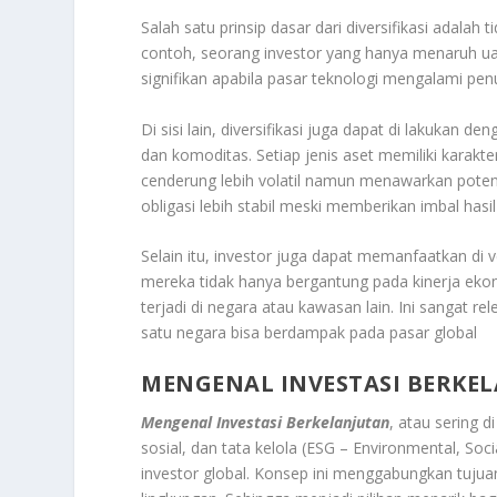
Salah satu prinsip dasar dari diversifikasi adal
contoh, seorang investor yang hanya menaruh ua
signifikan apabila pasar teknologi mengalami pen
Di sisi lain, diversifikasi juga dapat di lakukan d
dan komoditas. Setiap jenis aset memiliki karakt
cenderung lebih volatil namun menawarkan poten
obligasi lebih stabil meski memberikan imbal hasil
Selain itu, investor juga dapat memanfaatkan di ve
mereka tidak hanya bergantung pada kinerja ek
terjadi di negara atau kawasan lain. Ini sangat 
satu negara bisa berdampak pada pasar global
MENGENAL INVESTASI BERKE
Mengenal Investasi Berkelanjutan
, atau sering 
sosial, dan tata kelola (ESG – Environmental, So
investor global. Konsep ini menggabungkan tujua