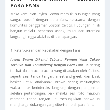
PARA FANS
Maka kemudian Jaylen Brown memiliki hubungan yang
sangat positif dengan para fans, terutama dengan
komunitas penggemar Boston Celtics. Hubungan ini di
bangun melalui beberapa aspek, mulai dari interaksi
langsung hingga aktivitas di luar lapangan.
Keterbukaan dan Kedekatan dengan Fans
Jaylen Brown Dikenal Sebagai Pemain Yang Cukup
Terbuka Dan Komunikatif Dengan Para Fans
. Ia sering
terlibat dalam acara-acara yang di adakan oleh Celtics,
seperti sesi tanda tangan, meet-and-greet, dan klinik
basket untuk anak-anak. Brown sering meluangkan
waktu untuk berinteraksi langsung dengan penggemar
setelah pertandingan, baik melalui sesi foto maupun
memberi tanda tangan. Ini menunjukkan bahwa ia
menghargai dukungan yang diberikan oleh para fans.