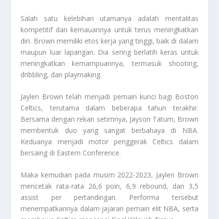
Salah satu kelebihan utamanya adalah mentalitas
kompetitif dan kemauannya untuk terus meningkatkan
diri. Brown memiliki etos kerja yang tinggi, baik di dalam
maupun luar lapangan. Dia sering berlatih keras untuk
meningkatkan kemampuannya, termasuk shooting,
dribbling, dan playmaking.
Jaylen Brown telah menjadi pemain kunci bagi Boston
Celtics, terutama dalam beberapa tahun terakhir.
Bersama dengan rekan setimnya, Jayson Tatum, Brown
membentuk duo yang sangat berbahaya di NBA.
Keduanya menjadi motor penggerak Celtics dalam
bersaing di Eastern Conference.
Maka kemudian pada musim 2022-2023, Jaylen Brown
mencetak rata-rata 26,6 poin, 6,9 rebound, dan 3,5
assist per pertandingan. Performa tersebut
menempatkannya dalam jajaran pemain elit NBA, serta