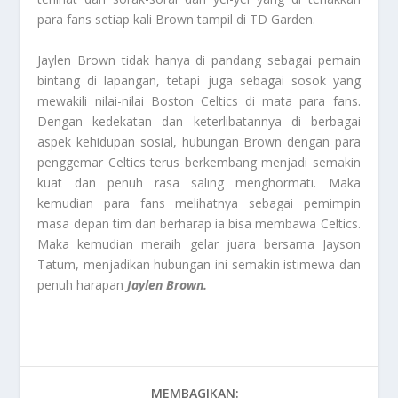
para fans setiap kali Brown tampil di TD Garden.
Jaylen Brown tidak hanya di pandang sebagai pemain
bintang di lapangan, tetapi juga sebagai sosok yang
mewakili nilai-nilai Boston Celtics di mata para fans.
Dengan kedekatan dan keterlibatannya di berbagai
aspek kehidupan sosial, hubungan Brown dengan para
penggemar Celtics terus berkembang menjadi semakin
kuat dan penuh rasa saling menghormati. Maka
kemudian para fans melihatnya sebagai pemimpin
masa depan tim dan berharap ia bisa membawa Celtics.
Maka kemudian meraih gelar juara bersama Jayson
Tatum, menjadikan hubungan ini semakin istimewa dan
penuh harapan
Jaylen Brown.
MEMBAGIKAN: