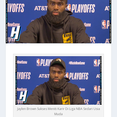
Jaylen Brown Sukses Meniti Karir Di Liga NBA Sedari Usia
Muda