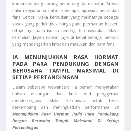
komunitas yang kurang beruntung. Keterlibatan Brown
dalam kegiatan sosial ini mendapat apresiasi besar dari
fans Celtics. Maka kemudian yang melihatnya sebagai
sosok yang peduli tidak hanya pada permainan basket,
tetapi juga pada isu-isu penting di masyarakat. Maka
kemudian Jaylen Brown juga di kenal sebagai pemain
yang mendengarkan kritik dan masukan dari para fans.
IA MENUNJUKKAN RASA HORMAT
PADA PARA PENDUKUNG DENGAN
BERUSAHA TAMPIL MAKSIMAL DI
SETIAP PERTANDINGAN
Dalam beberapa wawancara, ia pernah menyatakan
bahwa dukungan dan kritik dari penggemar
mendorongnya. Maka kemudian untuk terus
berkembang dan meningkatkan performanya.
Ia
Menunjukkan Rasa Hormat Pada Para Pendukung
Dengan Berusaha Tampil Maksimal Di Setiap
Pertandingan
.