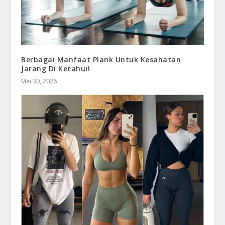
Berbagai Manfaat Plank Untuk Kesahatan
Jarang Di Ketahui!
Mei 30, 2026