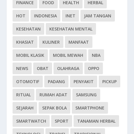
FINANCE
FOOD
HEALTH
HERBAL
HOT
INDONESIA
INET
JAM TANGAN
KESEHATAN
KESEHATAN MENTAL
KHASIAT
KULINER
MANFAAT
MOBIL KLASIK
MOBIL MEWAH
NBA
NEWS
OBAT
OLAHRAGA
OPPO
OTOMOTIF
PADANG
PENYAKIT
PICKUP
RITUAL
RUMAH ADAT
SAMSUNG
SEJARAH
SEPAK BOLA
SMARTPHONE
SMARTWATCH
SPORT
TANAMAN HERBAL