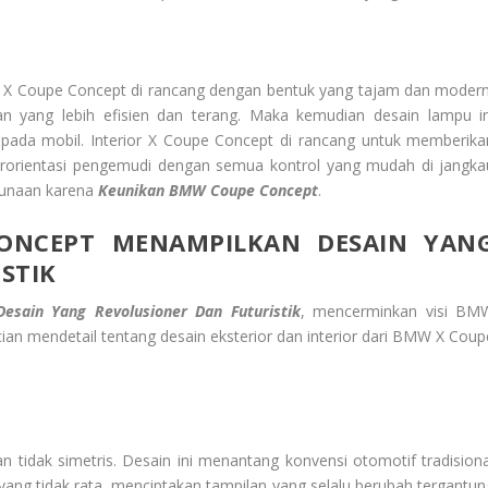
X Coupe Concept di rancang dengan bentuk yang tajam dan modern
 yang lebih efisien dan terang. Maka kemudian desain lampu in
i pada mobil. Interior X Coupe Concept di rancang untuk memberika
erorientasi pengemudi dengan semua kontrol yang mudah di jangka
unaan karena
Keunikan BMW Coupe Concept
.
CONCEPT
MENAMPILKAN DESAIN YAN
STIK
esain Yang Revolusioner Dan Futuristik
, mencerminkan visi BM
ian mendetail tentang desain eksterior dan interior dari BMW X Coup
 tidak simetris. Desain ini menantang konvensi otomotif tradisiona
ang tidak rata, menciptakan tampilan yang selalu berubah tergantun