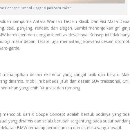
 Concept: Simbol Elegansi Jadi Satu Paket
duan Sempurna Antara Warisan Desain Klasik Dan Visi Masa Depa
 ideal, panjang, rendah, dan elegan. Sambil menonjolkan gril ginja
MW bereksperimen dengan identitas desainnya. Konsep ini tidak hany
logi masa depan, tetapi juga menantang konvensi desain otomoti
vant-garde.
t
menampilkan desain eksterior yang sangat unik dan berani. Mak
g dinamis, mobil ini berbeda jauh dari desain SUV tradisional. Grill
sentuhan yang lebih futuristik dan ramping.
g mencolok dari X Coupe Concept adalah bentuk bodinya yang tida
sual yang dinamis dan selalu berubah tergantung pada sudut pandang
ndekatan BMW terhadap aerodinamika dan estetika yang inovatif.