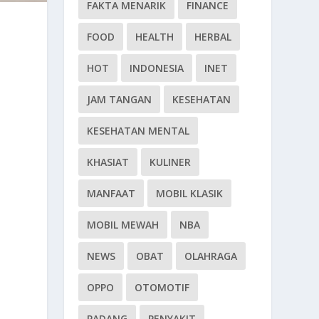
FAKTA MENARIK
FINANCE
FOOD
HEALTH
HERBAL
HOT
INDONESIA
INET
JAM TANGAN
KESEHATAN
KESEHATAN MENTAL
KHASIAT
KULINER
MANFAAT
MOBIL KLASIK
MOBIL MEWAH
NBA
NEWS
OBAT
OLAHRAGA
OPPO
OTOMOTIF
PADANG
PENYAKIT