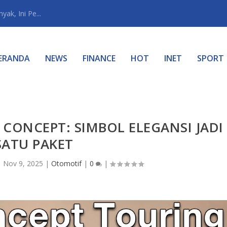
ak, Ini Pe...
ERANDA
NEWS
FINANCE
HOT
INET
SPORT
CONCEPT: SIMBOL ELEGANSI JADI
SATU PAKET
|
Nov 9, 2025
|
Otomotif
|
0
|