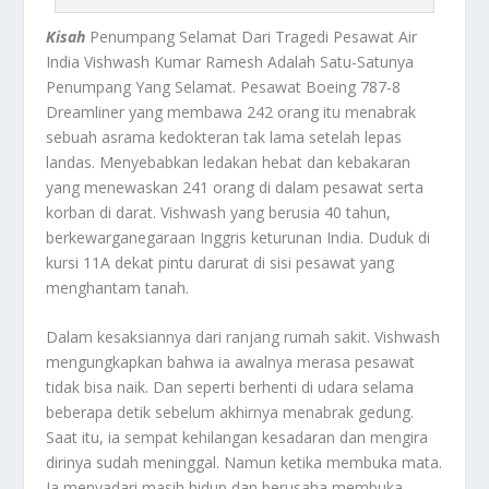
Kisah
Penumpang Selamat Dari Tragedi Pesawat Air
India Vishwash Kumar Ramesh Adalah Satu-Satunya
Penumpang Yang Selamat. Pesawat Boeing 787-8
Dreamliner yang membawa 242 orang itu menabrak
sebuah asrama kedokteran tak lama setelah lepas
landas. Menyebabkan ledakan hebat dan kebakaran
yang menewaskan 241 orang di dalam pesawat serta
korban di darat. Vishwash yang berusia 40 tahun,
berkewarganegaraan Inggris keturunan India. Duduk di
kursi 11A dekat pintu darurat di sisi pesawat yang
menghantam tanah.
Dalam kesaksiannya dari ranjang rumah sakit. Vishwash
mengungkapkan bahwa ia awalnya merasa pesawat
tidak bisa naik. Dan seperti berhenti di udara selama
beberapa detik sebelum akhirnya menabrak gedung.
Saat itu, ia sempat kehilangan kesadaran dan mengira
dirinya sudah meninggal. Namun ketika membuka mata.
Ia menyadari masih hidup dan berusaha membuka