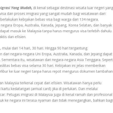
migrasi Yang Mudah,
di kenal sebagai destinasi wisata luar negeri yan
 visa dan proses imigrasi yang sangat mudah bagi wisatawan dari
erlakukan kebijakan bebas visa bagi warga dari 134 negara.
negara Eropa, Australia, Kanada, Jepang, Korea Selatan, dan banyak
 dapat masuk ke Malaysia tanpa harus mengurus visa terlebih dahulu.
ktis dan efisien
.
 mulai dari 14 hari, 30 hari. Hingga 90 hari tergantung
 dari negara-negara Uni Eropa, Australia, Kanada, dan Jepang dapat
. Sementara itu, wisatawan dari negara-negara Asia Tenggara. Sepert
ilitas bebas visa selama 30 hari
.
Kebijakan ini jelas memberikan
libur ke luar negeri tanpa harus repot mengurus dokumen tambahan
han Malaysia terkenal cepat dan efisien. Wisatawan hanya perlu
artu kedatangan (arrival card) jika di perlukan. Dan melalui
r. Petugas imigrasi di Malaysia juga di kenal ramah dan profesional
uk ke negara ini terasa nyaman dan tidak menegangkan, bahkan bagi