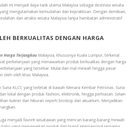
dah ini menjadi daya tarik utama Malaysia sebagai destinasi wisata
a yang mengutamakan kemudahan dan kepraktisan. Dengan demikian,
indahan dan atraksi wisata Malaysia tanpa hambatan administratif
OLEH BERKUALITAS DENGAN HARGA
an Harga Terjangkau
Malaysia, khususnya Kuala Lumpur, terkenal
usat perbelanjaan yang menawarkan produk berkualitas dengan harga
t perbelanjaan yang tersebar. Mulai dari mal mewah hingga pasar
n oleh-oleh khas Malaysia.
ah Suria KLCC yang terletak di bawah Menara Kembar Petronas. Suria
n lokal dengan produk fashion, elektronik, hingga perhiasan. Selain
lihan kuliner dan hiburan seperti bioskop dan akuarium. Menjadikan
enangkan
.
 juga menjadi favorit wisatawan yang mencari barang-barang mewah
 700 toko yang menawarkan produk dari brand internasional ternama.