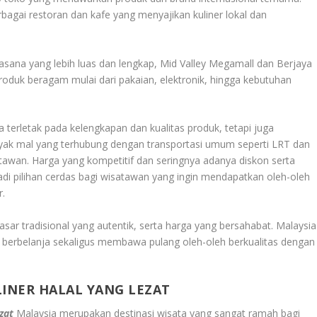
erbagai restoran dan kafe yang menyajikan kuliner lokal dan
sana yang lebih luas dan lengkap, Mid Valley Megamall dan Berjaya
duk beragam mulai dari pakaian, elektronik, hingga kebutuhan
a terletak pada kelengkapan dan kualitas produk, tetapi juga
yak mal yang terhubung dengan transportasi umum seperti LRT dan
awan. Harga yang kompetitif dan seringnya adanya diskon serta
di pilihan cerdas bagi wisatawan yang ingin mendapatkan oleh-oleh
r.
ar tradisional yang autentik, serta harga yang bersahabat. Malaysia
in berbelanja sekaligus membawa pulang oleh-oleh berkualitas dengan
LINER HALAL YANG LEZAT
zat
Malaysia merupakan destinasi wisata yang sangat ramah bagi