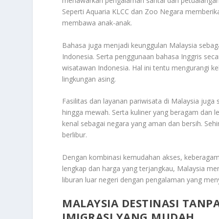
menawarkan pengalaman santai dan petualangan
Seperti Aquaria KLCC dan Zoo Negara memberik
membawa anak-anak
.
Bahasa juga menjadi keunggulan Malaysia sebaga
Indonesia. Serta penggunaan bahasa Inggris se
wisatawan Indonesia. Hal ini tentu mengurangi ke
lingkungan asing.
Fasilitas dan layanan pariwisata di Malaysia jug
hingga mewah. Serta kuliner yang beragam dan le
kenal sebagai negara yang aman dan bersih. Se
berlibur.
Dengan kombinasi kemudahan akses, keberagaman 
lengkap dan harga yang terjangkau, Malaysia men
liburan luar negeri dengan pengalaman yang men
MALAYSIA DESTINASI TANPA
IMIGRASI YANG MUDAH