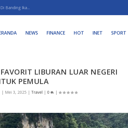
i Banding Ika...
ERANDA
NEWS
FINANCE
HOT
INET
SPORT
 FAVORIT LIBURAN LUAR NEGERI
TUK PEMULA
n
|
Mei 3, 2025
|
Travel
|
0
|