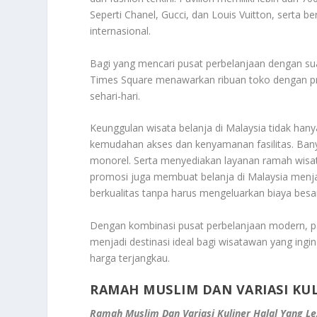
Seperti Chanel, Gucci, dan Louis Vuitton, serta b
internasional
.
Bagi yang mencari pusat perbelanjaan dengan sua
Times Square menawarkan ribuan toko dengan pro
sehari-hari.
Keunggulan wisata belanja di Malaysia tidak hany
kemudahan akses dan kenyamanan fasilitas. Ban
monorel. Serta menyediakan layanan ramah wisat
promosi juga membuat belanja di Malaysia menja
berkualitas tanpa harus mengeluarkan biaya besa
Dengan kombinasi pusat perbelanjaan modern, pas
menjadi destinasi ideal bagi wisatawan yang ing
harga terjangkau
.
RAMAH MUSLIM DAN VARIASI KU
Ramah Muslim Dan Variasi Kuliner Halal Yang Le