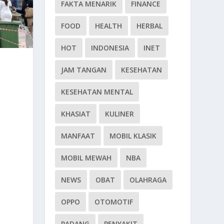
FAKTA MENARIK
FINANCE
FOOD
HEALTH
HERBAL
HOT
INDONESIA
INET
JAM TANGAN
KESEHATAN
KESEHATAN MENTAL
KHASIAT
KULINER
MANFAAT
MOBIL KLASIK
MOBIL MEWAH
NBA
NEWS
OBAT
OLAHRAGA
OPPO
OTOMOTIF
PADANG
PENYAKIT