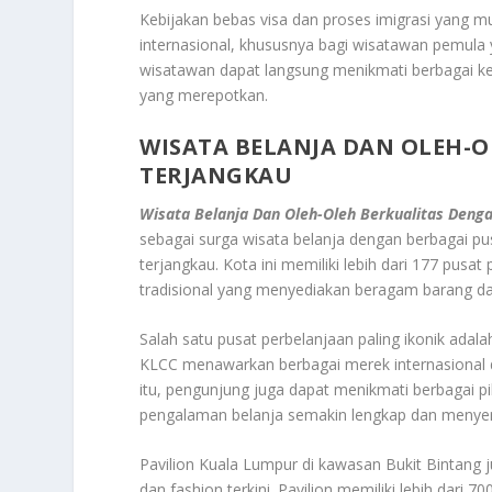
Kebijakan bebas visa dan proses imigrasi yang mu
internasional, khususnya bagi wisatawan pemul
wisatawan dapat langsung menikmati berbagai ke
yang merepotkan.
WISATA BELANJA DAN OLEH-
TERJANGKAU
Wisata Belanja Dan Oleh-Oleh Berkualitas Deng
sebagai surga wisata belanja dengan berbagai p
terjangkau. Kota ini memiliki lebih dari 177 pusa
tradisional yang menyediakan beragam barang da
Salah satu pusat perbelanjaan paling ikonik adal
KLCC menawarkan berbagai merek internasional da
itu, pengunjung juga dapat menikmati berbagai pi
pengalaman belanja semakin lengkap dan meny
Pavilion Kuala Lumpur di kawasan Bukit Bintang
dan fashion terkini. Pavilion memiliki lebih dari