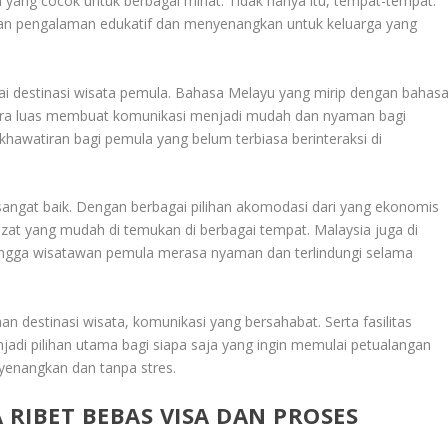
 yang cocok untuk berbagai minat
.
Tidak hanya itu, tempat-tempat.
an pengalaman edukatif dan menyenangkan untuk keluarga yang
i destinasi wisata pemula. Bahasa Melayu yang mirip dengan bahas
cara luas membuat komunikasi menjadi mudah dan nyaman bagi
khawatiran bagi pemula yang belum terbiasa berinteraksi di
a sangat baik. Dengan berbagai pilihan akomodasi dari yang ekonomis
zat yang mudah di temukan di berbagai tempat. Malaysia juga di
hingga wisatawan pemula merasa nyaman dan terlindungi selama
destinasi wisata, komunikasi yang bersahabat. Serta fasilitas
jadi pilihan utama bagi siapa saja yang ingin memulai petualangan
yenangkan dan tanpa stres
.
 RIBET BEBAS VISA DAN PROSES